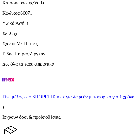
Κατασκευαστής
:
Voila
Κωδικός
:
66071
Υλικό
:
Ασήμι
Σετ
:
Όχι
Σχέδιο
:
Με Πέτρες
Είδος Πέτρας
:
Ζιργκόν
Δες όλα τα χαρακτηριστικά
Γίνε μέλος στο SHOPFLIX max για δωρεάν μεταφορικά για 1 χρόνο
Ισχύουν όροι & προϋποθέσεις.