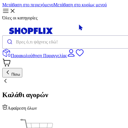
Μετάβαση στο περιεχόμενο
Μετάβαση στο κυρίως μενού
Όλες οι κατηγορίες
Παρακολούθηση Παραγγελίας
Πίσω
Καλάθι αγορών
Αφαίρεση όλων