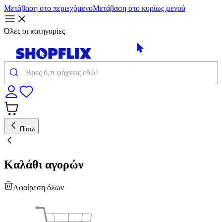
Μετάβαση στο περιεχόμενο
Μετάβαση στο κυρίως μενού
Όλες οι κατηγορίες
Πίσω
Καλάθι αγορών
Αφαίρεση όλων