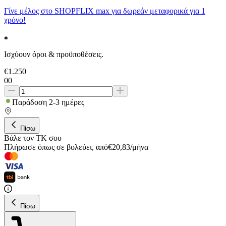
Γίνε μέλος στο SHOPFLIX max για δωρεάν μεταφορικά για 1
χρόνο!
Ισχύουν όροι & προϋποθέσεις.
€
1.250
00
Παράδοση 2-3 ημέρες
Πίσω
Βάλε τον ΤΚ σου
Πλήρωσε όπως σε βολεύει
,
από
€
20,83
/
μήνα
Πίσω