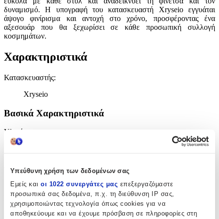
εύκολα με κάθε στυλ και αναδεικνύει τη φινέτσα και τον
δυναμισμό. Η υπογραφή του κατασκευαστή Xryseio εγγυάται
άψογο φινίρισμα και αντοχή στο χρόνο, προσφέροντας ένα
αξεσουάρ που θα ξεχωρίσει σε κάθε προσωπική συλλογή
κοσμημάτων.
Χαρακτηριστικά
Κατασκευαστής
:
Xryseio
Βασικά Χαρακτηριστικά
Υλικό
:
Χρυσό
Δίχρωμη
:
Υπεύθυνη χρήση των δεδομένων σας
Όχι
Εμείς και
οι 1022 συνεργάτες μας
επεξεργαζόμαστε
προσωπικά σας δεδομένα, π.χ. τη διεύθυνση IP σας,
Επιχρυσωμένη
:
χρησιμοποιώντας τεχνολογία όπως cookies για να
αποθηκεύουμε και να έχουμε πρόσβαση σε πληροφορίες στη
Όχι