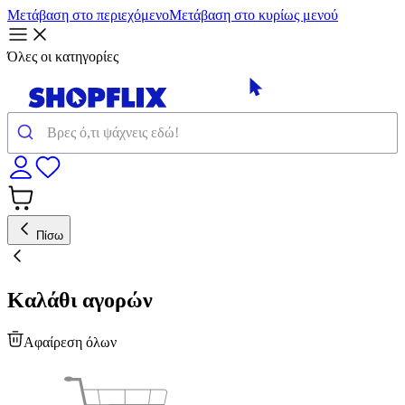
Μετάβαση στο περιεχόμενο
Μετάβαση στο κυρίως μενού
Όλες οι κατηγορίες
Πίσω
Καλάθι αγορών
Αφαίρεση όλων