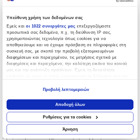
Ύφασμα
Υπεύθυνη χρήση των δεδομένων σας
Χαρακτηριστικά
Εμείς και
οι 1022 συνεργάτες μας
επεξεργαζόμαστε
+
προσωπικά σας δεδομένα, π.χ. τη διεύθυνση IP σας,
χρησιμοποιώντας τεχνολογία όπως cookies για να
Χαρακτηριστικά
αποθηκεύουμε και να έχουμε πρόσβαση σε πληροφορίες στη
συσκευή σας, με σκοπό την προβολή εξατομικευμένων
Κατασκευαστής
:
διαφημίσεων και περιεχομένου, τις μετρήσεις σχετικά με
διαφημίσεις και περιεχόμενο, την καλύτερη εικόνα του κοινού
3 Sprouts
μας και την ανάπτυξη προϊόντων. Έχετε τη δυνατότητα
επιλογής ως προς το ποιος χρησιμοποιεί τα δεδομένα σας και
Είδος
:
για ποιους σκοπούς.
Θήκη Αποθήκευσης
Προβολή λεπτομερειών
Εάν μας επιτρέπετε, θα θέλαμε επίσης:
Υλικό
:
Να συλλέξουμε πληροφορίες σχετικά με τη γεωγραφική
Αποδοχή όλων
σας τοποθεσία, οι οποίες μπορεί να είναι ακριβείς σε
Ύφασμα
απόσταση μερικών μέτρων
Ρυθμίσεις για τα cookies
Να αναγνωρίσουμε τη συσκευή σας σαρώνοντας ενεργά
Αξιολογήσεις
για συγκεκριμένα χαρακτηριστικά (δακτυλικό αποτύπωμα)
Άρνηση
Μάθετε περισσότερα σχετικά με τον τρόπο επεξεργασίας των
Προς το παρόν δεν υπάρχουν άλλες αξιολογήσεις. Όταν