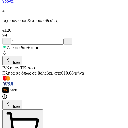
χρόνο!
Ισχύουν όροι & προϋποθέσεις.
€
120
99
Άμεσα διαθέσιμο
Πίσω
Βάλε τον ΤΚ σου
Πλήρωσε όπως σε βολεύει
,
από
€
10,08
/
μήνα
Πίσω