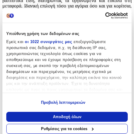
βαπτιστικά είδη, διατηρώντας τα οργανωμένα και εύκολα στη
μεταφορά. Ιδανική επιλογή τόσο για αγόρια όσο και για κορίτσια,
αποτελεί δημιουργία του καταξιωμένου δημιουργού Ανδρέας
Ροδόπουλος, ξεχωρίζοντας για τον μοντέρνο, διαχρονικό
σχεδιασμό της και τη φροντισμένη αισθητική της.
Χαρακτηριστικά
Υπεύθυνη χρήση των δεδομένων σας
Εμείς και
οι 1022 συνεργάτες μας
επεξεργαζόμαστε
Κατασκευαστής
:
προσωπικά σας δεδομένα, π.χ. τη διεύθυνση IP σας,
χρησιμοποιώντας τεχνολογία όπως cookies για να
Ανδρέας Ροδόπουλος
αποθηκεύουμε και να έχουμε πρόσβαση σε πληροφορίες στη
συσκευή σας, με σκοπό την προβολή εξατομικευμένων
Βασικά Χαρακτηριστικά
διαφημίσεων και περιεχομένου, τις μετρήσεις σχετικά με
διαφημίσεις και περιεχόμενο, την καλύτερη εικόνα του κοινού
Είδος
:
μας και την ανάπτυξη προϊόντων. Έχετε τη δυνατότητα
επιλογής ως προς το ποιος χρησιμοποιεί τα δεδομένα σας και
Βαλίτσα
για ποιους σκοπούς.
Φύλο
:
Προβολή λεπτομερειών
Εάν μας επιτρέπετε, θα θέλαμε επίσης:
Unisex
Να συλλέξουμε πληροφορίες σχετικά με τη γεωγραφική
Αποδοχή όλων
σας τοποθεσία, οι οποίες μπορεί να είναι ακριβείς σε
Υλικό
:
απόσταση μερικών μέτρων
Ρυθμίσεις για τα cookies
Πλαστικό
Να αναγνωρίσουμε τη συσκευή σας σαρώνοντας ενεργά