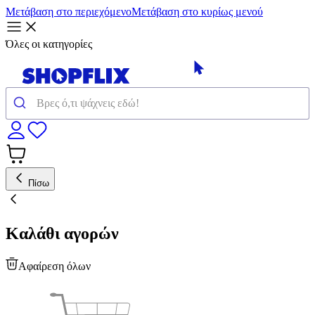
Μετάβαση στο περιεχόμενο
Μετάβαση στο κυρίως μενού
Όλες οι κατηγορίες
Πίσω
Καλάθι αγορών
Αφαίρεση όλων