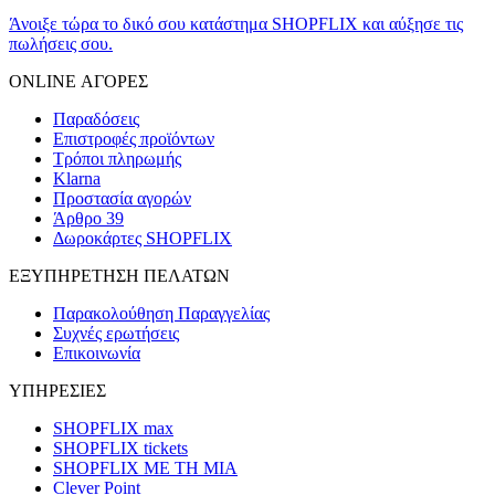
Άνοιξε τώρα το δικό σου κατάστημα SHOPFLIX και αύξησε τις
πωλήσεις σου.
ONLINE ΑΓΟΡΕΣ
Παραδόσεις
Επιστροφές προϊόντων
Τρόποι πληρωμής
Klarna
Προστασία αγορών
Άρθρο 39
Δωροκάρτες SHOPFLIX
ΕΞΥΠΗΡΕΤΗΣΗ ΠΕΛΑΤΩΝ
Παρακολούθηση Παραγγελίας
Συχνές ερωτήσεις
Επικοινωνία
ΥΠΗΡΕΣΙΕΣ
SHOPFLIX max
SHOPFLIX tickets
SHOPFLIX ΜΕ ΤΗ ΜΙΑ
Clever Point