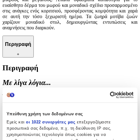
ευαίσθητο δέρμα του μωρού και μοναδικό σχέδιο προσαρμοσμένο
στις ανάγκες ενός κοριτσιού, προσφέροντας κομψότητα και χαρά
σε αυτή την τόσο ξεχωριστή ημέρα. Τα ζωηρά μοτίβα ζωών
χαρίζουν μοναδικό στυλ, δημιουργώντας εντυπώσεις και
αναμνήσεις που διαρκούν.
Περιγραφή
+
Περιγραφή
Με λίγα λόγια...
Ένα υπέροχο σετ ειδικά σχεδιασμένο για την πιο όμορφη στιγμή
της μικρής σας πριγκίπισσας, διακοσμημένο με χαριτωμένα ζωάκια
που θα προσθέσουν μια παιχνιδιάρικη και γλυκιά νότα στο
μυστήριο της βάπτισης. Ιδανική επιλογή για γονείς που αναζητούν
Υπεύθυνη χρήση των δεδομένων σας
κάτι ξεχωριστό και εύθυμο, με λεπτομέρειες που θα ενθουσιάσουν
Εμείς και
οι 1022 συνεργάτες μας
επεξεργαζόμαστε
μικρούς και μεγάλους. Απαλά υφάσματα κατάλληλα για το
προσωπικά σας δεδομένα, π.χ. τη διεύθυνση IP σας,
ευαίσθητο δέρμα του μωρού και μοναδικό σχέδιο προσαρμοσμένο
χρησιμοποιώντας τεχνολογία όπως cookies για να
στις ανάγκες ενός κοριτσιού, προσφέροντας κομψότητα και χαρά