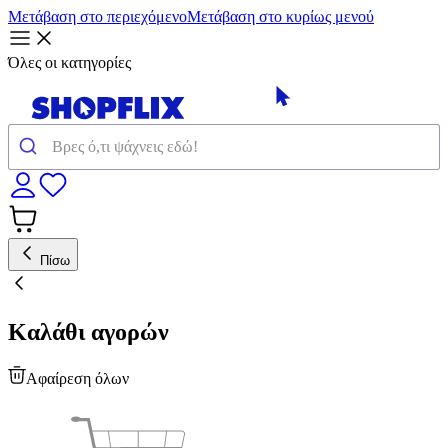
Μετάβαση στο περιεχόμενο
Μετάβαση στο κυρίως μενού
Όλες οι κατηγορίες
Πίσω
Καλάθι αγορών
Αφαίρεση όλων