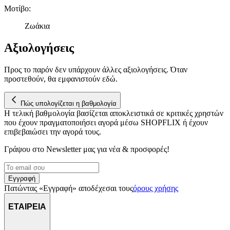
παρέχουμε λειτουργίες μέσων κοινωνικής δικτύωσης και να
Μοτίβο
:
αναλύουμε την κυκλοφορία μας. Εμείς και οι 1022 συνεργάτες
μας επεξεργαζόμαστε προσωπικά σας δεδομένα, π.χ. τη
Ζωάκια
διεύθυνση IP σας, χρησιμοποιώντας τεχνολογία όπως cookies
για να αποθηκεύουμε και να έχουμε πρόσβαση σε πληροφορίες
Αξιολογήσεις
στη συσκευή σας, με σκοπό την προβολή εξατομικευμένων
διαφημίσεων και περιεχομένου, τις μετρήσεις σχετικά με
Προς το παρόν δεν υπάρχουν άλλες αξιολογήσεις. Όταν
διαφημίσεις και περιεχόμενο, την καλύτερη εικόνα του κοινού
προστεθούν, θα εμφανιστούν εδώ.
μας και την ανάπτυξη προϊόντων. Επίσης, κοινοποιούμε
πληροφορίες σχετικά με την από μέρους σας χρήση της
τοποθεσίας μας στους συνεργάτες μέσων κοινωνικής
Πώς υπολογίζεται η βαθμολογία
Η τελική βαθμολογία βασίζεται αποκλειστικά σε κριτικές χρηστών
δικτύωσης, διαφημίσεων και ανάλυσης.
που έχουν πραγματοποιήσει αγορά μέσω SHOPFLIX ή έχουν
επιβεβαιώσει την αγορά τους.
Γράψου στο Νewsletter μας για νέα & προσφορές!
Εγγραφή
Πατώντας «Εγγραφή» αποδέχεσαι τους
όρους χρήσης
ΕΤΑΙΡΕΙΑ