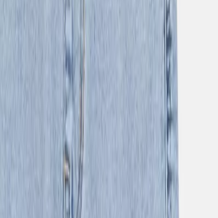
Σύγκρινέ το
Μοιράσου το
Γίνε μέλος στο SHOPFLIX max για δωρεάν μεταφορικά για 1
χρόνο!
Ισχύουν όροι & προϋποθέσεις.
ΚΩΔΙΚΟΣ SKU
:
SF-106110807
Χρώμα
:
Γαλάζιο
Κατασκευαστής
:
Joyce
Κωδικός
:
2545403
Τύπος
:
Παντελόνια
Δες όλα τα χαρακτηριστικά