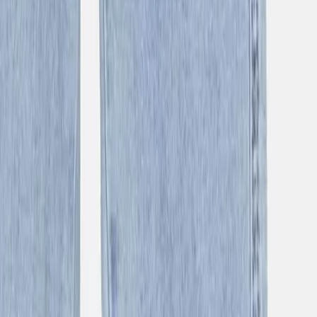
ΥΠΗΡΕΣΙΕΣ
SHOPFLIX max
SHOPFLIX tickets
SHOPFLIX ΜΕ ΤΗ ΜΙΑ
Clever Point
BOX NOW Lockers
Γίνε συνεργάτης!
Άνοιξε τώρα το δικό σου κατάστημα SHOPFLIX και αύξησε τις
πωλήσεις σου.
ΕΤΑΙΡΕΙΑ
Σχετικά με εμάς
Ευκαιρίες καριέρας
Συνεργαζόμενα καταστήματα