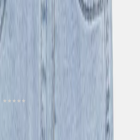
Άμεσα διαθέσιμο
Πίσω
Βάλε τον ΤΚ σου
Προσθήκη στο καλάθι
Αγορά από
E-tzikas
0.00
(
0
)
Αγαπημένα