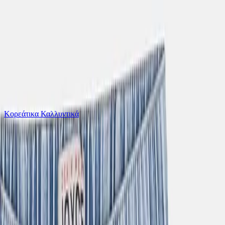
Το καλάθι είναι άδειο
Όλες οι κατηγορίες
Κορεάτικα Καλλυντικά
Ψάχνεις για δροσιά;
Joyce Παιδικό Τζιν Παντελόνι Ανοιχτό Γαλάζιο