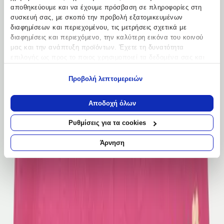
αποθηκεύουμε και να έχουμε πρόσβαση σε πληροφορίες στη
Έξτρα Χαρακτηριστικά
συσκευή σας, με σκοπό την προβολή εξατομικευμένων
διαφημίσεων και περιεχομένου, τις μετρήσεις σχετικά με
Εποχή
:
διαφημίσεις και περιεχόμενο, την καλύτερη εικόνα του κοινού
Καλοκαιρινό
μας και την ανάπτυξη προϊόντων. Έχετε τη δυνατότητα
επιλογής ως προς το ποιος χρησιμοποιεί τα δεδομένα σας και
Κοστούμι
:
για ποιους σκοπούς.
Προβολή λεπτομερειών
Όχι
Εάν μας επιτρέπετε, θα θέλαμε επίσης:
Τύπος
:
Να συλλέξουμε πληροφορίες σχετικά με τη γεωγραφική
Αποδοχή όλων
σας τοποθεσία, οι οποίες μπορεί να είναι ακριβείς σε
με Σορτς
απόσταση μερικών μέτρων
Ρυθμίσεις για τα cookies
Να αναγνωρίσουμε τη συσκευή σας σαρώνοντας ενεργά
για συγκεκριμένα χαρακτηριστικά (δακτυλικό αποτύπωμα)
Χαρακτηριστικά
Άρνηση
Μάθετε περισσότερα σχετικά με τον τρόπο επεξεργασίας των
+
προσωπικών σας δεδομένων και καθορίστε τις προτιμήσεις σας
στην
ενότητα “Λεπτομέρειες”
. Μπορείτε να αλλάξετε ή να
Χαρακτηριστικά
ανακαλέσετε τη συγκατάθεσή σας ανά πάσα στιγμή από τη
Δήλωση Cookies.
Κατασκευαστής
:
Χρησιμοποιούμε cookies ώστε η τοποθεσία μας να λειτουργεί
Guess
σωστά, να εξατομικεύουμε περιεχόμενο και διαφημίσεις, να