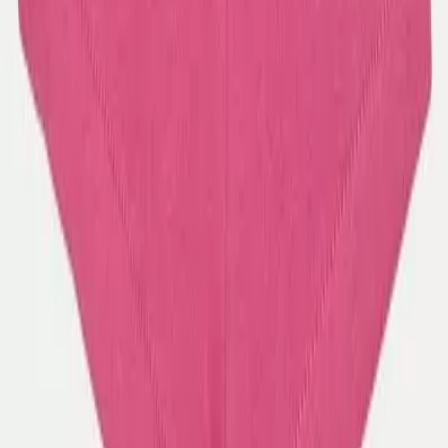
Όχι
Τύπος
:
με Σορτς
Αξιολογήσεις
Προς το παρόν δεν υπάρχουν άλλες αξιολογήσεις. Όταν
προστεθούν, θα εμφανιστούν εδώ.
Πώς υπολογίζεται η βαθμολογία
Η τελική βαθμολογία βασίζεται αποκλειστικά σε κριτικές χρηστών
που έχουν πραγματοποιήσει αγορά μέσω SHOPFLIX ή έχουν
επιβεβαιώσει την αγορά τους.
Γράψου στο Νewsletter μας για νέα & προσφορές!
Εγγραφή
Πατώντας «Εγγραφή» αποδέχεσαι τους
όρους χρήσης
ΕΤΑΙΡΕΙΑ