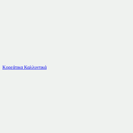
Το καλάθι είναι άδειο
Όλες οι κατηγορίες
Κορεάτικα Καλλυντικά
Ψάχνεις για δροσιά;
Guess Παιδικό Καλοκαιρινό Σετ 2τμχ με Λευκό Σ...