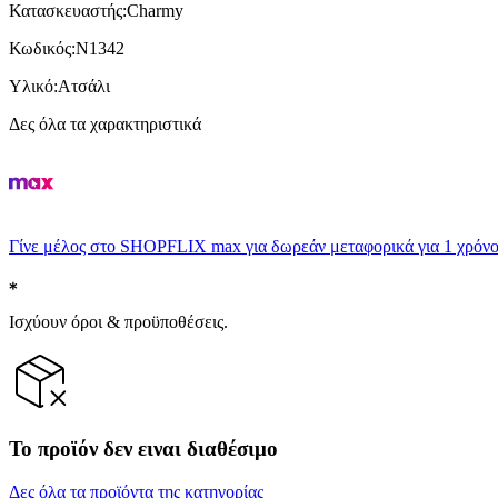
Κατασκευαστής
:
Charmy
Κωδικός
:
N1342
Υλικό
:
Ατσάλι
Δες όλα τα χαρακτηριστικά
Γίνε μέλος στο SHOPFLIX max για δωρεάν μεταφορικά για 1 χρόνο
Ισχύουν όροι & προϋποθέσεις.
Το προϊόν δεν ειναι διαθέσιμο
Δες όλα τα προϊόντα της κατηγορίας