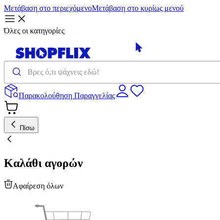
Μετάβαση στο περιεχόμενο
Μετάβαση στο κυρίως μενού
Όλες οι κατηγορίες
Παρακολούθηση Παραγγελίας
Πίσω
Καλάθι αγορών
Αφαίρεση όλων