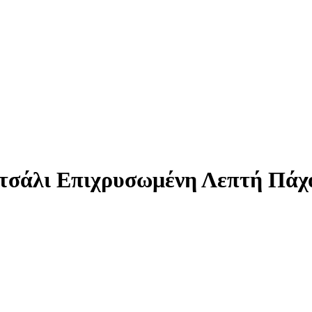
τσάλι Επιχρυσωμένη Λεπτή Πά