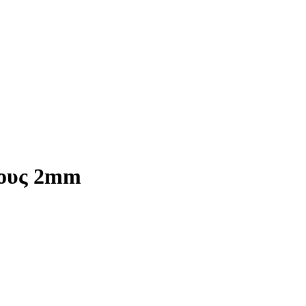
χους 2mm