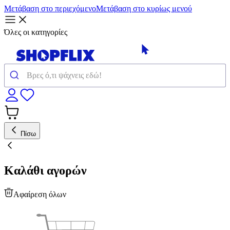
Μετάβαση στο περιεχόμενο
Μετάβαση στο κυρίως μενού
Όλες οι κατηγορίες
Πίσω
Καλάθι αγορών
Αφαίρεση όλων