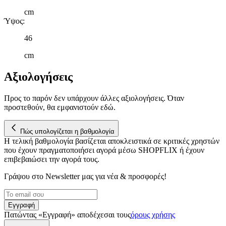
λειτουργίες μέσων κοινωνικής δικτύωσης και να αναλύουμε την
κυκλοφορία μας. Εμείς και οι 1022 συνεργάτες μας επεξεργαζόμαστ
cm
Ύψος
:
προσωπικά σας δεδομένα, π.χ. τη διεύθυνση IP σας,
χρησιμοποιώντας τεχνολογία όπως cookies για να αποθηκεύουμε κ
46
να έχουμε πρόσβαση σε πληροφορίες στη συσκευή σας, με σκοπό
την προβολή εξατομικευμένων διαφημίσεων και περιεχομένου, τις
cm
μετρήσεις σχετικά με διαφημίσεις και περιεχόμενο, την καλύτερη
εικόνα του κοινού μας και την ανάπτυξη προϊόντων. Επίσης,
Αξιολογήσεις
κοινοποιούμε πληροφορίες σχετικά με την από μέρους σας χρήση τ
τοποθεσίας μας στους συνεργάτες μέσων κοινωνικής δικτύωσης,
Προς το παρόν δεν υπάρχουν άλλες αξιολογήσεις. Όταν
διαφημίσεων και ανάλυσης.
προστεθούν, θα εμφανιστούν εδώ.
Πώς υπολογίζεται η βαθμολογία
Η τελική βαθμολογία βασίζεται αποκλειστικά σε κριτικές χρηστών
που έχουν πραγματοποιήσει αγορά μέσω SHOPFLIX ή έχουν
επιβεβαιώσει την αγορά τους.
Γράψου στο Νewsletter μας για νέα & προσφορές!
Εγγραφή
Πατώντας «Εγγραφή» αποδέχεσαι τους
όρους χρήσης