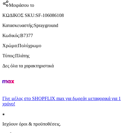
Μοιράσου το
ΚΩΔΙΚΟΣ SKU
:
SF-106086108
Κατασκευαστής
:
Sprayground
Κωδικός
:
B7377
Χρώμα
:
Πολύχρωμο
Τύπος
:
Πλάτης
Δες όλα τα χαρακτηριστικά
Γίνε μέλος στο SHOPFLIX max για δωρεάν μεταφορικά για 1
χρόνο!
Ισχύουν όροι & προϋποθέσεις.