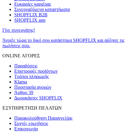
Ευκαιρίες καριέρας
Συνεργαζόμενα καταστήματα
SHOPFLIX B2B
SHOPFLIX app
Γίνε συνεργάτης!
Άνοιξε τώρα το δικό σου κατάστημα SHOPFLIX και αύξησε τις
πωλήσεις σου.
ONLINE ΑΓΟΡΕΣ
Παραδόσεις
Επιστροφές προϊόντων
Τρόποι πληρωμής
Klarna
Προστασία αγορών
Άρθρο 39
Δωροκάρτες SHOPFLIX
ΕΞΥΠΗΡΕΤΗΣΗ ΠΕΛΑΤΩΝ
Παρακολούθηση Παραγγελίας
Συχνές ερωτήσεις
Επικοινωνία