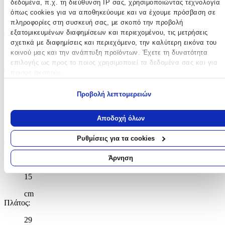
Χρώμα
:
δεδομένα, π.χ. τη διεύθυνση IP σας, χρησιμοποιώντας τεχνολογία
όπως cookies για να αποθηκεύουμε και να έχουμε πρόσβαση σε
Πολύχρωμο
πληροφορίες στη συσκευή σας, με σκοπό την προβολή
εξατομικευμένων διαφημίσεων και περιεχομένου, τις μετρήσεις
Τύπος
:
σχετικά με διαφημίσεις και περιεχόμενο, την καλύτερη εικόνα του
Πλάτης
κοινού μας και την ανάπτυξη προϊόντων. Έχετε τη δυνατότητα
επιλογής ως προς το ποιος χρησιμοποιεί τα δεδομένα σας και για
Θήκη για Παγούρι
:
ποιους σκοπούς.
Όχι
Εάν μας επιτρέπετε, θα θέλαμε επίσης:
Προβολή λεπτομερειών
Πρόσθετα Χαρακτηριστικά
:
Να συλλέξουμε πληροφορίες σχετικά με τη γεωγραφική σας
τοποθεσία, οι οποίες μπορεί να είναι ακριβείς σε απόσταση
Αποδοχή όλων
Ανατομική Πλάτη
μερικών μέτρων
Να αναγνωρίσουμε τη συσκευή σας σαρώνοντας ενεργά για
Ρυθμίσεις για τα cookies
Διαστάσεις
συγκεκριμένα χαρακτηριστικά (δακτυλικό αποτύπωμα)
Μάθετε περισσότερα σχετικά με τον τρόπο επεξεργασίας των
Άρνηση
Μήκος
:
προσωπικών σας δεδομένων και καθορίστε τις προτιμήσεις σας στη
ενότητα “Λεπτομέρειες”
. Μπορείτε να αλλάξετε ή να ανακαλέσετ
15
τη συγκατάθεσή σας ανά πάσα στιγμή από τη Δήλωση Cookies.
cm
Πλάτος
:
Χρησιμοποιούμε cookies ώστε η τοποθεσία μας να λειτουργεί σωστ
να εξατομικεύουμε περιεχόμενο και διαφημίσεις, να παρέχουμε
29