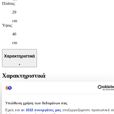
Πλάτος
:
29
cm
Ύψος
:
46
cm
Χαρακτηριστικά
+
Χαρακτηριστικά
Κατασκευαστής
:
Sprayground
Υπεύθυνη χρήση των δεδομένων σας
Βασικά Χαρακτηριστικά
Εμείς και
οι 1022 συνεργάτες μας
επεξεργαζόμαστε προσωπικά σ