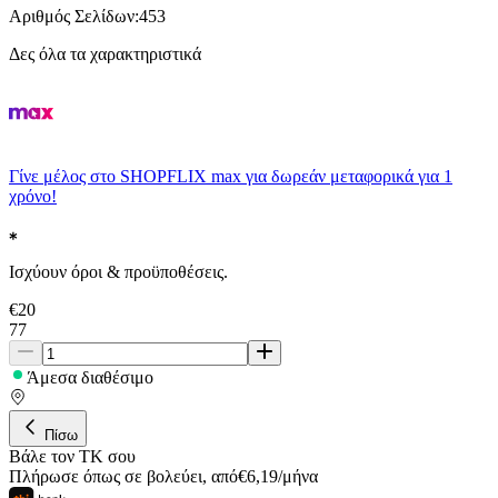
Αριθμός Σελίδων
:
453
Δες όλα τα χαρακτηριστικά
Γίνε μέλος στο SHOPFLIX max για δωρεάν μεταφορικά για 1
χρόνο!
Ισχύουν όροι & προϋποθέσεις.
€
20
77
Άμεσα διαθέσιμο
Πίσω
Βάλε τον ΤΚ σου
Πλήρωσε όπως σε βολεύει
,
από
€
6,19
/
μήνα