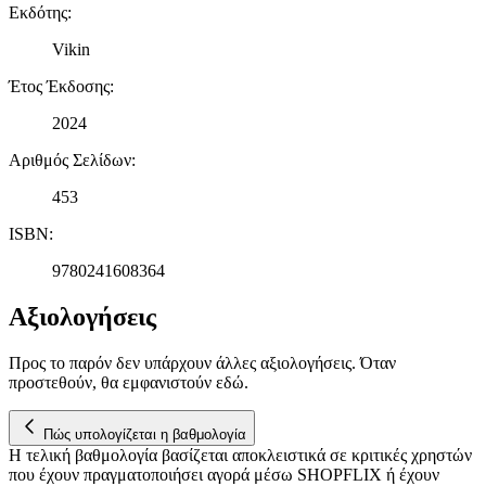
Εκδότης
:
διαφημίσεις και περιεχόμενο, την καλύτερη εικόνα του κοινού
μας και την ανάπτυξη προϊόντων. Επίσης, κοινοποιούμε
Vikin
πληροφορίες σχετικά με την από μέρους σας χρήση της
τοποθεσίας μας στους συνεργάτες μέσων κοινωνικής
Έτος Έκδοσης
:
δικτύωσης, διαφημίσεων και ανάλυσης.
2024
Αριθμός Σελίδων
:
453
ISBN
:
9780241608364
Αξιολογήσεις
Προς το παρόν δεν υπάρχουν άλλες αξιολογήσεις. Όταν
προστεθούν, θα εμφανιστούν εδώ.
Πώς υπολογίζεται η βαθμολογία
Η τελική βαθμολογία βασίζεται αποκλειστικά σε κριτικές χρηστών
που έχουν πραγματοποιήσει αγορά μέσω SHOPFLIX ή έχουν