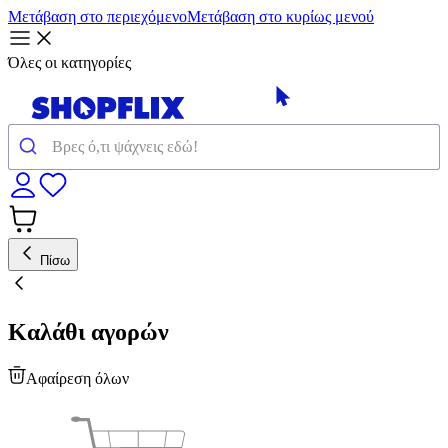
Μετάβαση στο περιεχόμενο
Μετάβαση στο κυρίως μενού
Όλες οι κατηγορίες
Πίσω
Καλάθι αγορών
Αφαίρεση όλων