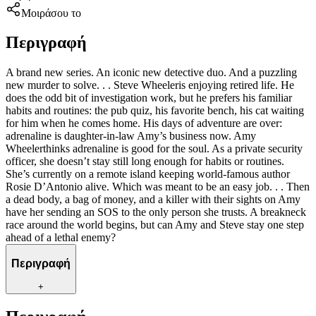
Μοιράσου το
Περιγραφή
A brand new series. An iconic new detective duo. And a puzzling
new murder to solve. . . Steve Wheeleris enjoying retired life. He
does the odd bit of investigation work, but he prefers his familiar
habits and routines: the pub quiz, his favorite bench, his cat waiting
for him when he comes home. His days of adventure are over:
adrenaline is daughter-in-law Amy’s business now. Amy
Wheelerthinks adrenaline is good for the soul. As a private security
officer, she doesn’t stay still long enough for habits or routines.
She’s currently on a remote island keeping world-famous author
Rosie D’Antonio alive. Which was meant to be an easy job. . . Then
a dead body, a bag of money, and a killer with their sights on Amy
have her sending an SOS to the only person she trusts. A breakneck
race around the world begins, but can Amy and Steve stay one step
ahead of a lethal enemy?
Περιγραφή
+