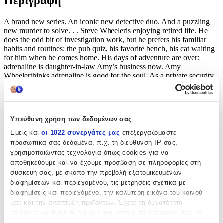
Περιγραφή
A brand new series. An iconic new detective duo. And a puzzling
new murder to solve. . . Steve Wheeleris enjoying retired life. He
does the odd bit of investigation work, but he prefers his familiar
habits and routines: the pub quiz, his favorite bench, his cat waiting
for him when he comes home. His days of adventure are over:
adrenaline is daughter-in-law Amy’s business now. Amy
Wheelerthinks adrenaline is good for the soul. As a private security
officer, she doesn’t stay still long enough for habits or routines.
She’s currently on a remote island keeping world-famous author
Rosie D’Antonio alive. Which was meant to be an easy job. . . Then
a dead body, a bag of money, and a killer with their sights on Amy
Υπεύθυνη χρήση των δεδομένων σας
have her sending an SOS to the only person she trusts. A breakneck
race around the world begins, but can Amy and Steve stay one step
Εμείς και
οι 1022 συνεργάτες μας
επεξεργαζόμαστε
ahead of a lethal enemy?
προσωπικά σας δεδομένα, π.χ. τη διεύθυνση IP σας,
χρησιμοποιώντας τεχνολογία όπως cookies για να
Χαρακτηριστικά
αποθηκεύουμε και να έχουμε πρόσβαση σε πληροφορίες στη
συσκευή σας, με σκοπό την προβολή εξατομικευμένων
Συγγραφέας
:
διαφημίσεων και περιεχομένου, τις μετρήσεις σχετικά με
διαφημίσεις και περιεχόμενο, την καλύτερη εικόνα του κοινού
Osman Richard
μας και την ανάπτυξη προϊόντων. Έχετε τη δυνατότητα
επιλογής ως προς το ποιος χρησιμοποιεί τα δεδομένα σας και
Εκδότης
:
για ποιους σκοπούς.