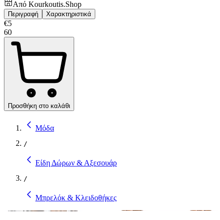
Από
Kourkoutis.Shop
Περιγραφή
Χαρακτηριστικά
€
5
60
Προσθήκη στο καλάθι
Μόδα
/
Είδη Δώρων & Αξεσουάρ
/
Μπρελόκ & Κλειδοθήκες