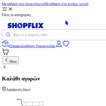
Μετάβαση στο περιεχόμενο
Μετάβαση στο κυρίως μενού
Όλες οι κατηγορίες
Παρακολούθηση Παραγγελίας
Πίσω
Καλάθι αγορών
Αφαίρεση όλων