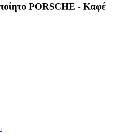
οποίητο PORSCHE - Καφέ
!