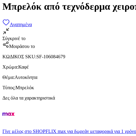
Μπρελόκ από τεχνόδερμα χειρ
Αγαπημένα
Σύγκρινέ το
Μοιράσου το
ΚΩΔΙΚΟΣ SKU
:
SF-106084679
Χρώμα
:
Καφέ
Θέμα
:
Αυτοκίνητα
Τύπος
:
Μπρελόκ
Δες όλα τα χαρακτηριστικά
Γίνε μέλος στο SHOPFLIX max για δωρεάν μεταφορικά για 1 χρόνο