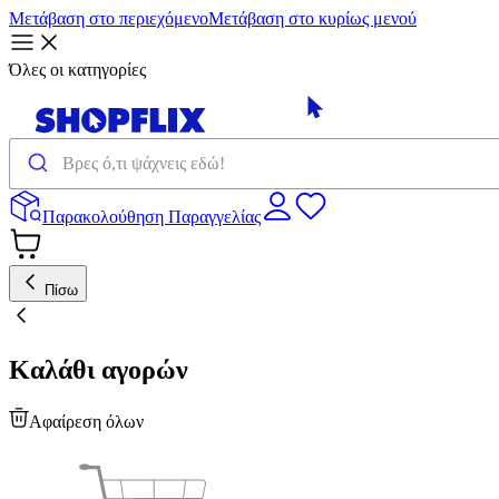
Μετάβαση στο περιεχόμενο
Μετάβαση στο κυρίως μενού
Όλες οι κατηγορίες
Παρακολούθηση Παραγγελίας
Πίσω
Καλάθι αγορών
Αφαίρεση όλων