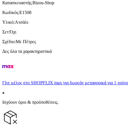
Κατασκευαστής
:
Bizou-Shop
Κωδικός
:
E1508
Υλικό
:
Ατσάλι
Σετ
:
Όχι
Σχέδιο
:
Με Πέτρες
Δες όλα τα χαρακτηριστικά
Γίνε μέλος στο SHOPFLIX max για δωρεάν μεταφορικά για 1 χρόνο
Ισχύουν όροι & προϋποθέσεις.