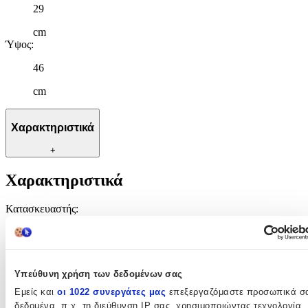
29
cm
Ύψος
:
46
cm
Χαρακτηριστικά
+
Χαρακτηριστικά
Κατασκευαστής
:
Sprayground
Βασικά Χαρακτηριστικά
Υπεύθυνη χρήση των δεδομένων σας
Χρώμα
:
Εμείς και
οι 1022 συνεργάτες μας
επεξεργαζόμαστε προσωπικά σ
δεδομένα, π.χ. τη διεύθυνση IP σας, χρησιμοποιώντας τεχνολογία