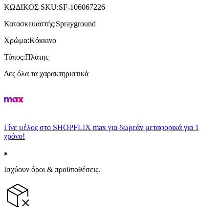
ΚΩΔΙΚΟΣ SKU
:
SF-106067226
Κατασκευαστής
:
Sprayground
Χρώμα
:
Κόκκινο
Τύπος
:
Πλάτης
Δες όλα τα χαρακτηριστικά
Γίνε μέλος στο SHOPFLIX max για δωρεάν μεταφορικά για 1
χρόνο!
Ισχύουν όροι & προϋποθέσεις.