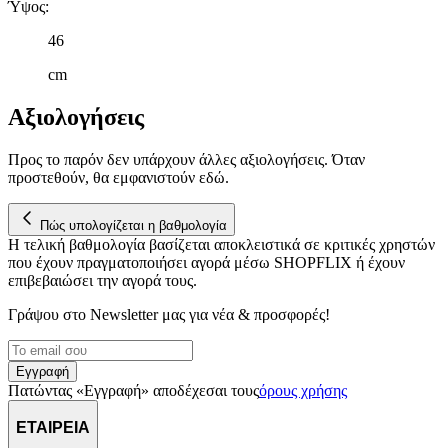
Ύψος
:
κυκλοφορία μας. Εμείς και οι 1022 συνεργάτες μας επεξεργαζόμαστ
προσωπικά σας δεδομένα, π.χ. τη διεύθυνση IP σας,
46
χρησιμοποιώντας τεχνολογία όπως cookies για να αποθηκεύουμε κ
cm
να έχουμε πρόσβαση σε πληροφορίες στη συσκευή σας, με σκοπό
την προβολή εξατομικευμένων διαφημίσεων και περιεχομένου, τις
Αξιολογήσεις
μετρήσεις σχετικά με διαφημίσεις και περιεχόμενο, την καλύτερη
εικόνα του κοινού μας και την ανάπτυξη προϊόντων. Επίσης,
κοινοποιούμε πληροφορίες σχετικά με την από μέρους σας χρήση τ
Προς το παρόν δεν υπάρχουν άλλες αξιολογήσεις. Όταν
τοποθεσίας μας στους συνεργάτες μέσων κοινωνικής δικτύωσης,
προστεθούν, θα εμφανιστούν εδώ.
διαφημίσεων και ανάλυσης.
Πώς υπολογίζεται η βαθμολογία
Η τελική βαθμολογία βασίζεται αποκλειστικά σε κριτικές χρηστών
που έχουν πραγματοποιήσει αγορά μέσω SHOPFLIX ή έχουν
επιβεβαιώσει την αγορά τους.
Γράψου στο Νewsletter μας για νέα & προσφορές!
Εγγραφή
Πατώντας «Εγγραφή» αποδέχεσαι τους
όρους χρήσης
ΕΤΑΙΡΕΙΑ