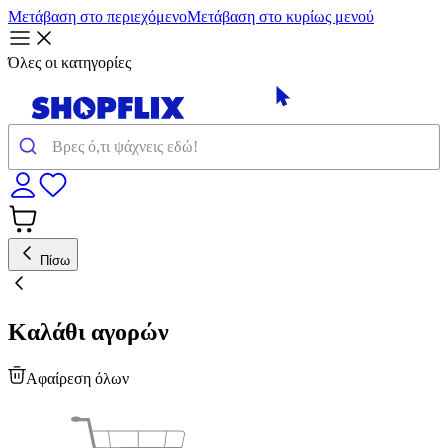
Μετάβαση στο περιεχόμενο
Μετάβαση στο κυρίως μενού
Όλες οι κατηγορίες
Πίσω
Καλάθι αγορών
Αφαίρεση όλων