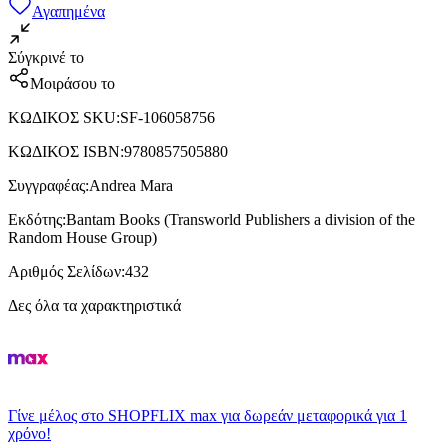
Αγαπημένα
Σύγκρινέ το
Μοιράσου το
ΚΩΔΙΚΟΣ SKU
:
SF-106058756
ΚΩΔΙΚΟΣ ISBN
:
9780857505880
Συγγραφέας
:
Andrea Mara
Εκδότης
:
Bantam Books (Transworld Publishers a division of the
Random House Group)
Αριθμός Σελίδων
:
432
Δες όλα τα χαρακτηριστικά
Γίνε μέλος στο SHOPFLIX max για δωρεάν μεταφορικά για 1
χρόνο!