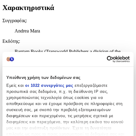
Χαρακτηριστικά
Συγγραφέας
:
Andrea Mara
Εκδότης
:
Bantam Books (Transworld Publishers a division of the
Random House Group)
Αριθμός Σελίδων
:
432
Υπεύθυνη χρήση των δεδομένων σας
Εμείς και
οι 1022 συνεργάτες μας
επεξεργαζόμαστε
Γλώσσα
:
προσωπικά σας δεδομένα, π.χ. τη διεύθυνση IP σας,
χρησιμοποιώντας τεχνολογία όπως cookies για να
Αγγλικά
αποθηκεύουμε και να έχουμε πρόσβαση σε πληροφορίες στη
συσκευή σας, με σκοπό την προβολή εξατομικευμένων
Χαρακτηριστικά
διαφημίσεων και περιεχομένου, τις μετρήσεις σχετικά με
διαφημίσεις και περιεχόμενο, την καλύτερη εικόνα του κοινού
+
μας και την ανάπτυξη προϊόντων. Έχετε τη δυνατότητα
επιλογής ως προς το ποιος χρησιμοποιεί τα δεδομένα σας και