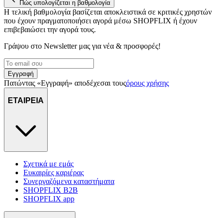
Πώς υπολογίζεται η βαθμολογία
διαφημίσεων και περιεχομένου, τις μετρήσεις σχετικά με
Η τελική βαθμολογία βασίζεται αποκλειστικά σε κριτικές χρηστών
διαφημίσεις και περιεχόμενο, την καλύτερη εικόνα του κοινού
που έχουν πραγματοποιήσει αγορά μέσω SHOPFLIX ή έχουν
μας και την ανάπτυξη προϊόντων. Επίσης, κοινοποιούμε
επιβεβαιώσει την αγορά τους.
πληροφορίες σχετικά με την από μέρους σας χρήση της
τοποθεσίας μας στους συνεργάτες μέσων κοινωνικής
Γράψου στο Νewsletter μας για νέα & προσφορές!
δικτύωσης, διαφημίσεων και ανάλυσης.
Εγγραφή
Πατώντας «Εγγραφή» αποδέχεσαι τους
όρους χρήσης
ΕΤΑΙΡΕΙΑ
Σχετικά με εμάς
Ευκαιρίες καριέρας
Συνεργαζόμενα καταστήματα
SHOPFLIX B2B
SHOPFLIX app