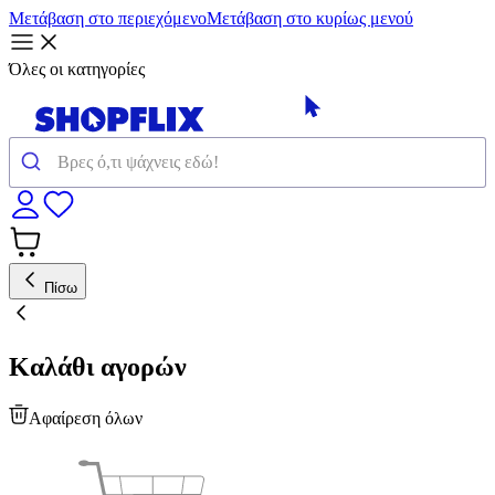
Μετάβαση στο περιεχόμενο
Μετάβαση στο κυρίως μενού
Όλες οι κατηγορίες
Πίσω
Καλάθι αγορών
Αφαίρεση όλων