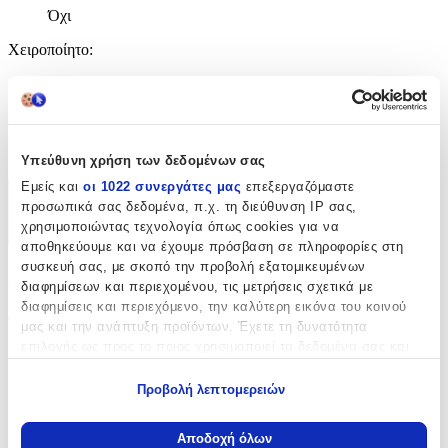
Όχι
Χειροποίητο
:
Όχι
Κατασκευαστής
:
Adar
Υπεύθυνη χρήση των δεδομένων σας
Εμείς και
οι 1022 συνεργάτες μας
επεξεργαζόμαστε
Χαρακτηριστικά
προσωπικά σας δεδομένα, π.χ. τη διεύθυνση IP σας,
χρησιμοποιώντας τεχνολογία όπως cookies για να
+
αποθηκεύουμε και να έχουμε πρόσβαση σε πληροφορίες στη
συσκευή σας, με σκοπό την προβολή εξατομικευμένων
Χαρακτηριστικά
διαφημίσεων και περιεχομένου, τις μετρήσεις σχετικά με
διαφημίσεις και περιεχόμενο, την καλύτερη εικόνα του κοινού
Τύπος
:
μας και την ανάπτυξη προϊόντων. Έχετε τη δυνατότητα
επιλογής ως προς το ποιος χρησιμοποιεί τα δεδομένα σας και
Μπρελόκ
για ποιους σκοπούς.
με Led
:
Προβολή λεπτομερειών
Εάν μας επιτρέπετε, θα θέλαμε επίσης:
Όχι
Να συλλέξουμε πληροφορίες σχετικά με τη γεωγραφική
Αποδοχή όλων