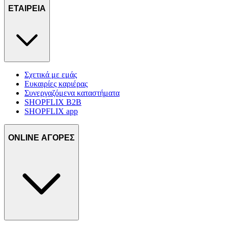
ΕΤΑΙΡΕΙΑ
δικτύωσης, διαφημίσεων και ανάλυσης.
Σχετικά με εμάς
Ευκαιρίες καριέρας
Συνεργαζόμενα καταστήματα
SHOPFLIX B2B
SHOPFLIX app
ONLINE ΑΓΟΡΕΣ