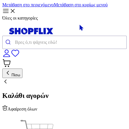
Μετάβαση στο περιεχόμενο
Μετάβαση στο κυρίως μενού
Όλες οι κατηγορίες
Πίσω
Καλάθι αγορών
Αφαίρεση όλων