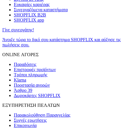
Ευκαιρίες καριέρας
Συνεργαζόμενα καταστήματα
SHOPFLIX B2B
SHOPFLIX app
Γίνε συνεργάτης!
Άνοιξε τώρα το δικό σου κατάστημα SHOPFLIX και αύξησε τις
πωλήσεις σου.
ONLINE ΑΓΟΡΕΣ
Παραδόσεις
Επιστροφές προϊόντων
Τρόποι πληρωμής
Klarna
Προστασία αγορών
Άρθρο 39
Δωροκάρτες SHOPFLIX
ΕΞΥΠΗΡΕΤΗΣΗ ΠΕΛΑΤΩΝ
Παρακολούθηση Παραγγελίας
Συχνές ερωτήσεις
Επικοινωνία