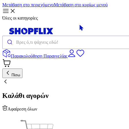
Μετάβαση στο περιεχόμενο
Μετάβαση στο κυρίως μενού
Όλες οι κατηγορίες
Παρακολούθηση Παραγγελίας
Πίσω
Καλάθι αγορών
Αφαίρεση όλων