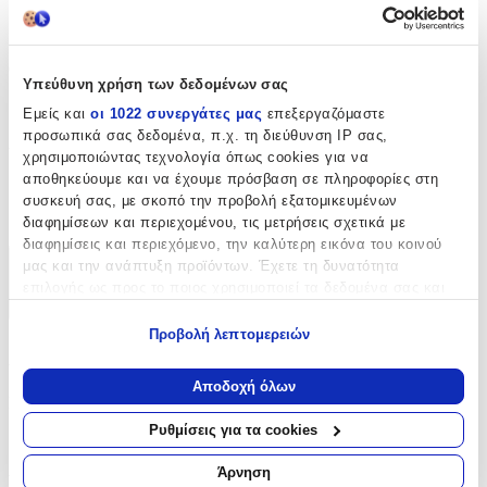
Γυμνασίου - Λυκείου
Θήκη για Παγούρι
:
Υπεύθυνη χρήση των δεδομένων σας
Όχι
Εμείς και
οι 1022 συνεργάτες μας
επεξεργαζόμαστε
προσωπικά σας δεδομένα, π.χ. τη διεύθυνση IP σας,
Λίτρα
:
χρησιμοποιώντας τεχνολογία όπως cookies για να
αποθηκεύουμε και να έχουμε πρόσβαση σε πληροφορίες στη
25
συσκευή σας, με σκοπό την προβολή εξατομικευμένων
lt
διαφημίσεων και περιεχομένου, τις μετρήσεις σχετικά με
διαφημίσεις και περιεχόμενο, την καλύτερη εικόνα του κοινού
μας και την ανάπτυξη προϊόντων. Έχετε τη δυνατότητα
Χαρακτηριστικά
επιλογής ως προς το ποιος χρησιμοποιεί τα δεδομένα σας και
για ποιους σκοπούς.
+
Προβολή λεπτομερειών
Χαρακτηριστικά
Εάν μας επιτρέπετε, θα θέλαμε επίσης:
Να συλλέξουμε πληροφορίες σχετικά με τη γεωγραφική
Αποδοχή όλων
σας τοποθεσία, οι οποίες μπορεί να είναι ακριβείς σε
Κατασκευαστής
:
απόσταση μερικών μέτρων
Ρυθμίσεις για τα cookies
CoolPack
Να αναγνωρίσουμε τη συσκευή σας σαρώνοντας ενεργά
για συγκεκριμένα χαρακτηριστικά (δακτυλικό αποτύπωμα)
Άρνηση
Βασικά Χαρακτηριστικά