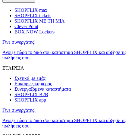
SHOPFLIX max
SHOPFLIX tickets
SHOPFLIX ΜΕ ΤΗ ΜΙΑ
Clever Point
BOX NOW Lockers
Γίνε συνεργάτης!
Άνοιξε τώρα το δικό σου κατάστημα SHOPFLIX και αύξησε τις
πωλήσεις σου.
ΕΤΑΙΡΕΙΑ
Σχετικά με εμάς
Ευκαιρίες καριέρας
Συνεργαζόμενα καταστήματα
SHOPFLIX B2B
SHOPFLIX app
Γίνε συνεργάτης!
Άνοιξε τώρα το δικό σου κατάστημα SHOPFLIX και αύξησε τις
πωλήσεις σου.