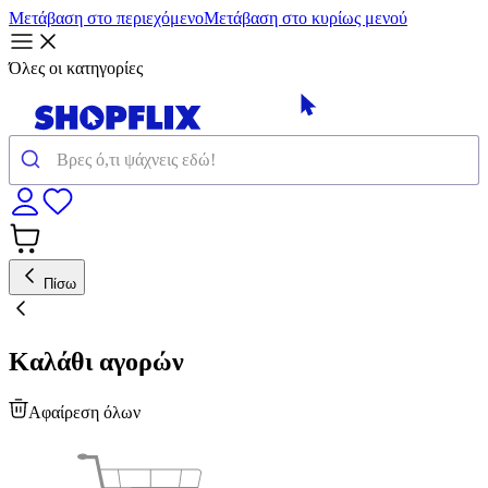
Μετάβαση στο περιεχόμενο
Μετάβαση στο κυρίως μενού
Όλες οι κατηγορίες
Πίσω
Καλάθι αγορών
Αφαίρεση όλων