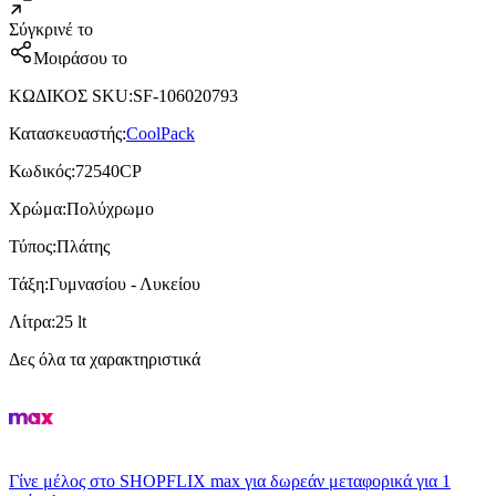
Σύγκρινέ το
Μοιράσου το
ΚΩΔΙΚΟΣ SKU
:
SF-106020793
Κατασκευαστής
:
CoolPack
Κωδικός
:
72540CP
Χρώμα
:
Πολύχρωμο
Τύπος
:
Πλάτης
Τάξη
:
Γυμνασίου - Λυκείου
Λίτρα
:
25 lt
Δες όλα τα χαρακτηριστικά
Γίνε μέλος στο SHOPFLIX max για δωρεάν μεταφορικά για 1