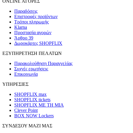
ONLINE ΑΓΟΡΕΣ
Παραδόσεις
Επιστροφές προϊόντων
Τρόποι πληρωμής
Klarna
Προστασία αγορών
Άρθρο 39
Δωροκάρτες SHOPFLIX
ΕΞΥΠΗΡΕΤΗΣΗ ΠΕΛΑΤΩΝ
Παρακολούθηση Παραγγελίας
Συχνές ερωτήσεις
Επικοινωνία
ΥΠΗΡΕΣΙΕΣ
SHOPFLIX max
SHOPFLIX tickets
SHOPFLIX ΜΕ ΤΗ ΜΙΑ
Clever Point
BOX NOW Lockers
ΣΥΝΔΕΣΟΥ ΜΑΖΙ ΜΑΣ