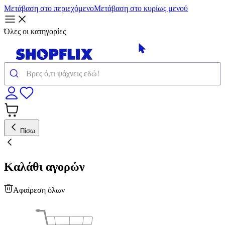
Μετάβαση στο περιεχόμενο
Μετάβαση στο κυρίως μενού
Όλες οι κατηγορίες
Πίσω
Καλάθι αγορών
Αφαίρεση όλων