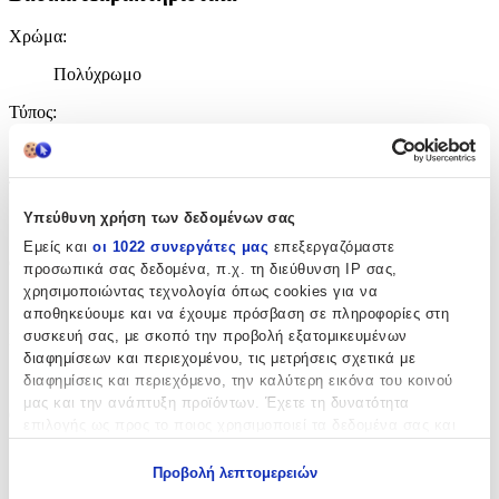
Χρώμα
:
Πολύχρωμο
Τύπος
:
Πλάτης
Τάξη
:
Υπεύθυνη χρήση των δεδομένων σας
Δημοτικού
Εμείς και
οι 1022 συνεργάτες μας
επεξεργαζόμαστε
Θήκη για Παγούρι
:
προσωπικά σας δεδομένα, π.χ. τη διεύθυνση IP σας,
χρησιμοποιώντας τεχνολογία όπως cookies για να
Ναι
αποθηκεύουμε και να έχουμε πρόσβαση σε πληροφορίες στη
συσκευή σας, με σκοπό την προβολή εξατομικευμένων
Πρόσθετα Χαρακτηριστικά
:
διαφημίσεων και περιεχομένου, τις μετρήσεις σχετικά με
Ανατομική Πλάτη
διαφημίσεις και περιεχόμενο, την καλύτερη εικόνα του κοινού
μας και την ανάπτυξη προϊόντων. Έχετε τη δυνατότητα
Θέμα
:
επιλογής ως προς το ποιος χρησιμοποιεί τα δεδομένα σας και
για ποιους σκοπούς.
Μονόκεροι
Προβολή λεπτομερειών
Εάν μας επιτρέπετε, θα θέλαμε επίσης:
Διαστάσεις