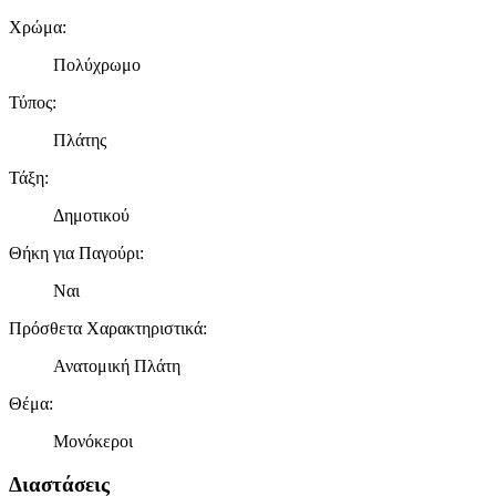
πληροφορίες σχετικά με την από μέρους σας χρήση της
Χρώμα
:
τοποθεσίας μας στους συνεργάτες μέσων κοινωνικής
δικτύωσης, διαφημίσεων και ανάλυσης.
Πολύχρωμο
Τύπος
:
Πλάτης
Τάξη
:
Δημοτικού
Θήκη για Παγούρι
:
Ναι
Πρόσθετα Χαρακτηριστικά
:
Ανατομική Πλάτη
Θέμα
:
Μονόκεροι
Διαστάσεις