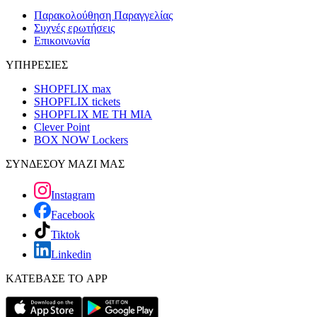
Παρακολούθηση Παραγγελίας
Συχνές ερωτήσεις
Επικοινωνία
ΥΠΗΡΕΣΙΕΣ
SHOPFLIX max
SHOPFLIX tickets
SHOPFLIX ΜΕ ΤΗ ΜΙΑ
Clever Point
BOX NOW Lockers
ΣΥΝΔΕΣΟΥ ΜΑΖΙ ΜΑΣ
Instagram
Facebook
Tiktok
Linkedin
ΚΑΤΕΒΑΣΕ ΤΟ APP