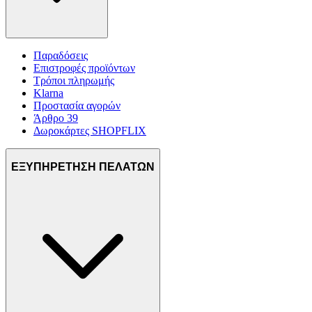
Παραδόσεις
Επιστροφές προϊόντων
Τρόποι πληρωμής
Klarna
Προστασία αγορών
Άρθρο 39
Δωροκάρτες SHOPFLIX
ΕΞΥΠΗΡΕΤΗΣΗ ΠΕΛΑΤΩΝ