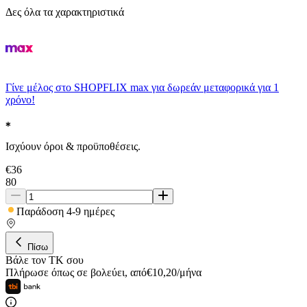
Δες όλα τα χαρακτηριστικά
Γίνε μέλος στο SHOPFLIX max για δωρεάν μεταφορικά για 1
χρόνο!
Ισχύουν όροι & προϋποθέσεις.
€
36
80
Παράδοση 4-9 ημέρες
Πίσω
Βάλε τον ΤΚ σου
Πλήρωσε όπως σε βολεύει
,
από
€
10,20
/
μήνα