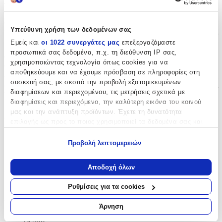
παπούτσια. Σχεδιασμένο ειδικά για δερμάτινα υλικά, το υγρό
καθαριστικό αυτού του μοντέλου υποστηρίζει την καθημερινή
φροντίδα και συντήρησή τους. Με την αξιοπιστία της Coccine,
Υπεύθυνη χρήση των δεδομένων σας
γνωστής για την υψηλή ποιότητα στα προϊόντα περιποίησης
υποδημάτων, προσφέρει αποτελεσματική απομάκρυνση λεκέδων
Εμείς και
οι 1022 συνεργάτες μας
επεξεργαζόμαστε
και βρωμιάς, ελαχιστοποιώντας τις φθορές. Η εύκολη εφαρμογή
προσωπικά σας δεδομένα, π.χ. τη διεύθυνση IP σας,
του το καθιστά ιδανική επιλογή για την περιποίηση των
χρησιμοποιώντας τεχνολογία όπως cookies για να
παπουτσιών, διατηρώντας τα σε άψογη κατάσταση για μεγάλο
αποθηκεύουμε και να έχουμε πρόσβαση σε πληροφορίες στη
διάστημα. Ένα προϊόν που αποκαθιστά τη φυσική γυαλάδα και
συσκευή σας, με σκοπό την προβολή εξατομικευμένων
εξασφαλίζει τη μακροχρόνια αντοχή των αγαπημένων σας
διαφημίσεων και περιεχομένου, τις μετρήσεις σχετικά με
υποδημάτων.
διαφημίσεις και περιεχόμενο, την καλύτερη εικόνα του κοινού
Χαρακτηριστικά
μας και την ανάπτυξη προϊόντων. Έχετε τη δυνατότητα
επιλογής ως προς το ποιος χρησιμοποιεί τα δεδομένα σας και
για ποιους σκοπούς.
Κατασκευαστής
:
Προβολή λεπτομερειών
Εάν μας επιτρέπετε, θα θέλαμε επίσης:
Coccine
Να συλλέξουμε πληροφορίες σχετικά με τη γεωγραφική
Αποδοχή όλων
Είδος
:
σας τοποθεσία, οι οποίες μπορεί να είναι ακριβείς σε
απόσταση μερικών μέτρων
Καθαριστικά Παπουτσιών
Ρυθμίσεις για τα cookies
Να αναγνωρίσουμε τη συσκευή σας σαρώνοντας ενεργά
Υλικό Παπουτσιού
:
για συγκεκριμένα χαρακτηριστικά (δακτυλικό αποτύπωμα)
Άρνηση
Μάθετε περισσότερα σχετικά με τον τρόπο επεξεργασίας των
Δέρμα