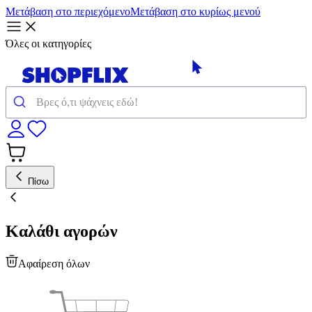
Μετάβαση στο περιεχόμενο
Μετάβαση στο κυρίως μενού
Όλες οι κατηγορίες
Πίσω
Καλάθι αγορών
Αφαίρεση όλων