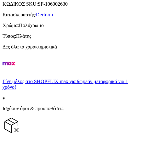
ΚΩΔΙΚΟΣ SKU
:
SF-106002630
Κατασκευαστής
:
Derform
Χρώμα
:
Πολύχρωμο
Τύπος
:
Πλάτης
Δες όλα τα χαρακτηριστικά
Γίνε μέλος στο SHOPFLIX max για δωρεάν μεταφορικά για 1
χρόνο!
Ισχύουν όροι & προϋποθέσεις.