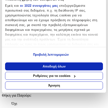
Εμείς και
οι 1022 συνεργάτες μας
επεξεργαζόμαστε
Χαρακτηριστικά
προσωπικά σας δεδομένα, π.χ. τη διεύθυνση IP σας,
+
χρησιμοποιώντας τεχνολογία όπως cookies για να
αποθηκεύουμε και να έχουμε πρόσβαση σε πληροφορίες στη
Χαρακτηριστικά
συσκευή σας, με σκοπό την προβολή εξατομικευμένων
διαφημίσεων και περιεχομένου, τις μετρήσεις σχετικά με
διαφημίσεις και περιεχόμενο, την καλύτερη εικόνα του κοινού
Κατασκευαστής
:
μας και την ανάπτυξη προϊόντων. Έχετε τη δυνατότητα
Derform
επιλογής ως προς το ποιος χρησιμοποιεί τα δεδομένα σας και
για ποιους σκοπούς.
Βασικά Χαρακτηριστικά
Προβολή λεπτομερειών
Εάν μας επιτρέπετε, θα θέλαμε επίσης:
Χρώμα
:
Να συλλέξουμε πληροφορίες σχετικά με τη γεωγραφική
Αποδοχή όλων
σας τοποθεσία, οι οποίες μπορεί να είναι ακριβείς σε
Πολύχρωμο
απόσταση μερικών μέτρων
Ρυθμίσεις για τα cookies
Τύπος
:
Να αναγνωρίσουμε τη συσκευή σας σαρώνοντας ενεργά
για συγκεκριμένα χαρακτηριστικά (δακτυλικό αποτύπωμα)
Άρνηση
Πλάτης
Μάθετε περισσότερα σχετικά με τον τρόπο επεξεργασίας των
προσωπικών σας δεδομένων και καθορίστε τις προτιμήσεις σας
Θήκη για Παγούρι
:
στην
ενότητα “Λεπτομέρειες”
. Μπορείτε να αλλάξετε ή να
Όχι
ανακαλέσετε τη συγκατάθεσή σας ανά πάσα στιγμή από τη