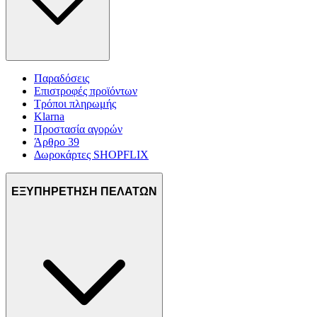
Παραδόσεις
Επιστροφές προϊόντων
Τρόποι πληρωμής
Klarna
Προστασία αγορών
Άρθρο 39
Δωροκάρτες SHOPFLIX
ΕΞΥΠΗΡΕΤΗΣΗ ΠΕΛΑΤΩΝ