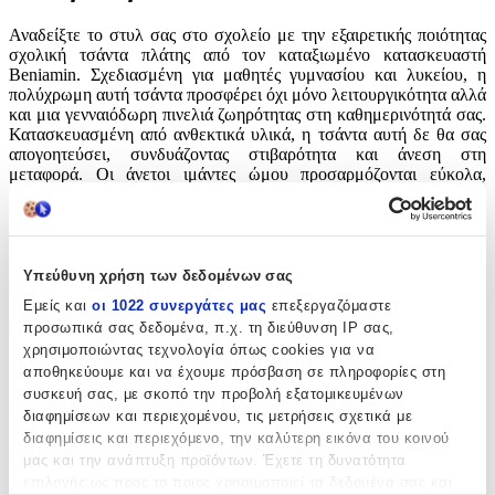
Αναδείξτε το στυλ σας στο σχολείο με την εξαιρετικής ποιότητας
σχολική τσάντα πλάτης από τον καταξιωμένο κατασκευαστή
Beniamin. Σχεδιασμένη για μαθητές γυμνασίου και λυκείου, η
πολύχρωμη αυτή τσάντα προσφέρει όχι μόνο λειτουργικότητα αλλά
και μια γενναιόδωρη πινελιά ζωηρότητας στη καθημερινότητά σας.
Κατασκευασμένη από ανθεκτικά υλικά, η τσάντα αυτή δε θα σας
απογοητεύσει, συνδυάζοντας στιβαρότητα και άνεση στη
μεταφορά. Οι άνετοι ιμάντες ώμου προσαρμόζονται εύκολα,
εξασφαλίζοντας σωστή στήριξη καθ' όλη τη διάρκεια της ημέρας.
Ιδανική επιλογή για τις ανάγκες των σπουδαστών που αναζητούν
ποιότητα και μοναδικότητα στο σχολικό τους εξοπλισμό.
Χαρακτηριστικά
Υπεύθυνη χρήση των δεδομένων σας
Εμείς και
οι 1022 συνεργάτες μας
επεξεργαζόμαστε
Κατασκευαστής
:
προσωπικά σας δεδομένα, π.χ. τη διεύθυνση IP σας,
χρησιμοποιώντας τεχνολογία όπως cookies για να
Beniamin
αποθηκεύουμε και να έχουμε πρόσβαση σε πληροφορίες στη
συσκευή σας, με σκοπό την προβολή εξατομικευμένων
Βασικά Χαρακτηριστικά
διαφημίσεων και περιεχομένου, τις μετρήσεις σχετικά με
διαφημίσεις και περιεχόμενο, την καλύτερη εικόνα του κοινού
Χρώμα
:
μας και την ανάπτυξη προϊόντων. Έχετε τη δυνατότητα
επιλογής ως προς το ποιος χρησιμοποιεί τα δεδομένα σας και
Πολύχρωμο