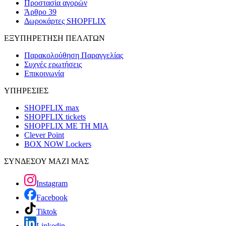
Προστασία αγορών
Άρθρο 39
Δωροκάρτες SHOPFLIX
ΕΞΥΠΗΡΕΤΗΣΗ ΠΕΛΑΤΩΝ
Παρακολούθηση Παραγγελίας
Συχνές ερωτήσεις
Επικοινωνία
ΥΠΗΡΕΣΙΕΣ
SHOPFLIX max
SHOPFLIX tickets
SHOPFLIX ΜΕ ΤΗ ΜΙΑ
Clever Point
BOX NOW Lockers
ΣΥΝΔΕΣΟΥ ΜΑΖΙ ΜΑΣ
Instagram
Facebook
Tiktok
Linkedin