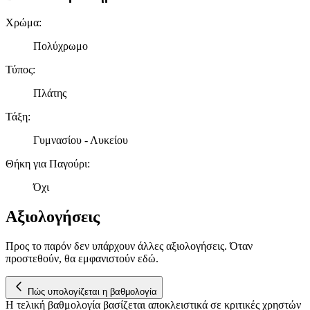
διαφημίσεων και περιεχομένου, τις μετρήσεις σχετικά με
διαφημίσεις και περιεχόμενο, την καλύτερη εικόνα του κοινού
Χρώμα
:
μας και την ανάπτυξη προϊόντων. Επίσης, κοινοποιούμε
Πολύχρωμο
πληροφορίες σχετικά με την από μέρους σας χρήση της
τοποθεσίας μας στους συνεργάτες μέσων κοινωνικής
Τύπος
:
δικτύωσης, διαφημίσεων και ανάλυσης.
Πλάτης
Τάξη
:
Γυμνασίου - Λυκείου
Θήκη για Παγούρι
:
Όχι
Αξιολογήσεις
Προς το παρόν δεν υπάρχουν άλλες αξιολογήσεις. Όταν
προστεθούν, θα εμφανιστούν εδώ.
Πώς υπολογίζεται η βαθμολογία
Η τελική βαθμολογία βασίζεται αποκλειστικά σε κριτικές χρηστών