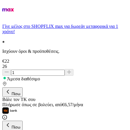
Γίνε μέλος στο SHOPFLIX max για δωρεάν μεταφορικά για 1
χρόνο!
Ισχύουν όροι & προϋποθέσεις.
€
22
26
Άμεσα διαθέσιμο
Πίσω
Βάλε τον ΤΚ σου
Πλήρωσε όπως σε βολεύει
,
από
€
6,57
/
μήνα
Πίσω