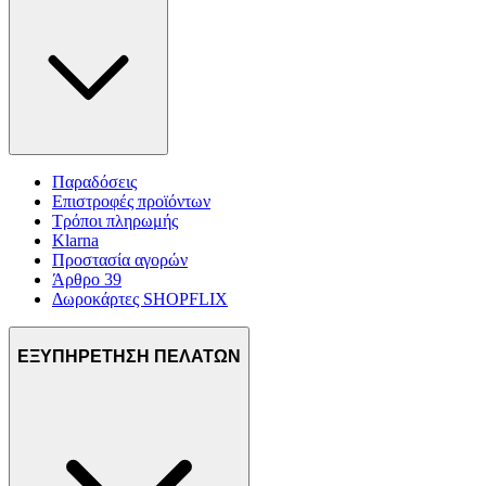
Παραδόσεις
Επιστροφές προϊόντων
Τρόποι πληρωμής
Klarna
Προστασία αγορών
Άρθρο 39
Δωροκάρτες SHOPFLIX
ΕΞΥΠΗΡΕΤΗΣΗ ΠΕΛΑΤΩΝ