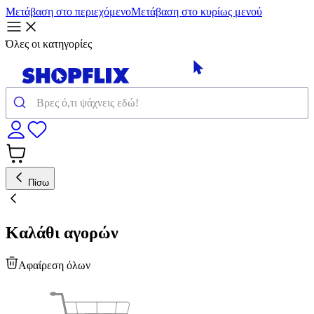
Μετάβαση στο περιεχόμενο
Μετάβαση στο κυρίως μενού
Όλες οι κατηγορίες
Πίσω
Καλάθι αγορών
Αφαίρεση όλων