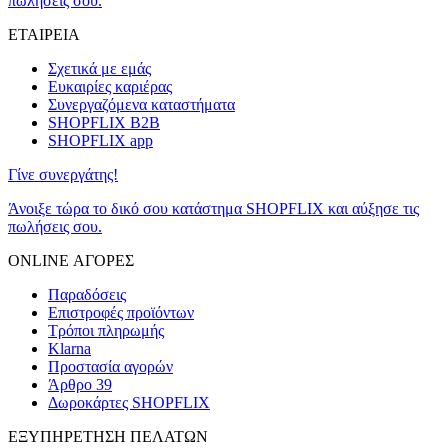
πωλήσεις σου.
ΕΤΑΙΡΕΙΑ
Σχετικά με εμάς
Ευκαιρίες καριέρας
Συνεργαζόμενα καταστήματα
SHOPFLIX B2B
SHOPFLIX app
Γίνε συνεργάτης!
Άνοιξε τώρα το δικό σου κατάστημα SHOPFLIX και αύξησε τις
πωλήσεις σου.
ONLINE ΑΓΟΡΕΣ
Παραδόσεις
Επιστροφές προϊόντων
Τρόποι πληρωμής
Klarna
Προστασία αγορών
Άρθρο 39
Δωροκάρτες SHOPFLIX
ΕΞΥΠΗΡΕΤΗΣΗ ΠΕΛΑΤΩΝ