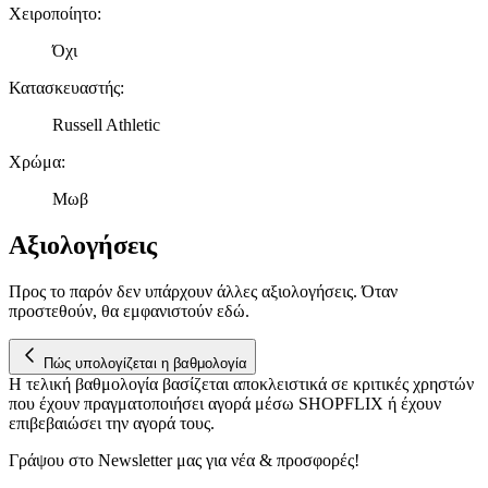
Χειροποίητο
:
πληροφορίες σχετικά με την από μέρους σας χρήση της
τοποθεσίας μας στους συνεργάτες μέσων κοινωνικής
Όχι
δικτύωσης, διαφημίσεων και ανάλυσης.
Κατασκευαστής
:
Russell Athletic
Χρώμα
:
Μωβ
Αξιολογήσεις
Προς το παρόν δεν υπάρχουν άλλες αξιολογήσεις. Όταν
προστεθούν, θα εμφανιστούν εδώ.
Πώς υπολογίζεται η βαθμολογία
Η τελική βαθμολογία βασίζεται αποκλειστικά σε κριτικές χρηστών
που έχουν πραγματοποιήσει αγορά μέσω SHOPFLIX ή έχουν
επιβεβαιώσει την αγορά τους.
Γράψου στο Νewsletter μας για νέα & προσφορές!