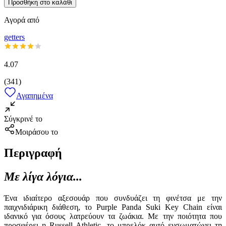
Προσθήκη στο καλάθι
Αγορά από
getters
4.07
(
341
)
Αγαπημένα
Σύγκρινέ το
Μοιράσου το
Περιγραφή
Με λίγα λόγια...
Ένα ιδιαίτερο αξεσουάρ που συνδυάζει τη φινέτσα με την
παιχνιδιάρικη διάθεση, το Purple Panda Suki Key Chain είναι
ιδανικό για όσους λατρεύουν τα ζωάκια. Με την ποιότητα που
προσφέρει η Russell Athletic, το μπρελόκ αυτό ενσωματώνει τη