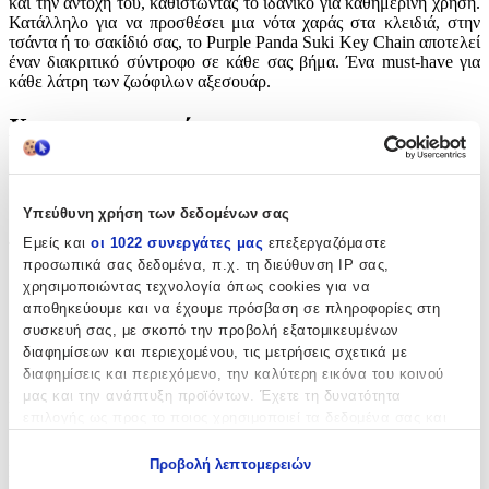
και την αντοχή του, καθιστώντας το ιδανικό για καθημερινή χρήση.
Κατάλληλο για να προσθέσει μια νότα χαράς στα κλειδιά, στην
τσάντα ή το σακίδιό σας, το Purple Panda Suki Key Chain αποτελεί
έναν διακριτικό σύντροφο σε κάθε σας βήμα. Ένα must-have για
κάθε λάτρη των ζωόφιλων αξεσουάρ.
Χαρακτηριστικά
Θέμα
:
Ζωάκια
Υπεύθυνη χρήση των δεδομένων σας
Εμείς και
οι 1022 συνεργάτες μας
επεξεργαζόμαστε
Τύπος
:
προσωπικά σας δεδομένα, π.χ. τη διεύθυνση IP σας,
Μπρελόκ
χρησιμοποιώντας τεχνολογία όπως cookies για να
αποθηκεύουμε και να έχουμε πρόσβαση σε πληροφορίες στη
με Led
:
συσκευή σας, με σκοπό την προβολή εξατομικευμένων
διαφημίσεων και περιεχομένου, τις μετρήσεις σχετικά με
Όχι
διαφημίσεις και περιεχόμενο, την καλύτερη εικόνα του κοινού
μας και την ανάπτυξη προϊόντων. Έχετε τη δυνατότητα
Χειροποίητο
:
επιλογής ως προς το ποιος χρησιμοποιεί τα δεδομένα σας και
Όχι
για ποιους σκοπούς.
Προβολή λεπτομερειών
Κατασκευαστής
:
Εάν μας επιτρέπετε, θα θέλαμε επίσης: