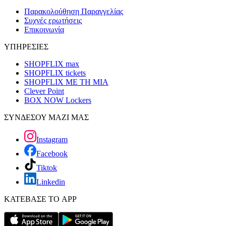
Παρακολούθηση Παραγγελίας
Συχνές ερωτήσεις
Επικοινωνία
ΥΠΗΡΕΣΙΕΣ
SHOPFLIX max
SHOPFLIX tickets
SHOPFLIX ΜΕ ΤΗ ΜΙΑ
Clever Point
BOX NOW Lockers
ΣΥΝΔΕΣΟΥ ΜΑΖΙ ΜΑΣ
Instagram
Facebook
Tiktok
Linkedin
ΚΑΤΕΒΑΣΕ ΤΟ APP