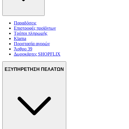
Παραδόσεις
Επιστροφές προϊόντων
Τρόποι πληρωμής
Klarna
Προστασία αγορών
Άρθρο 39
Δωροκάρτες SHOPFLIX
ΕΞΥΠΗΡΕΤΗΣΗ ΠΕΛΑΤΩΝ