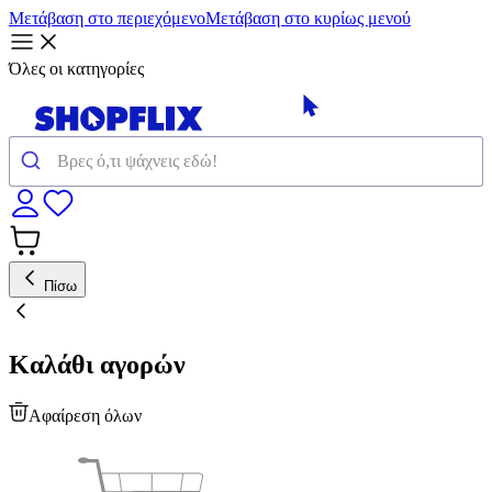
Μετάβαση στο περιεχόμενο
Μετάβαση στο κυρίως μενού
Όλες οι κατηγορίες
Πίσω
Καλάθι αγορών
Αφαίρεση όλων