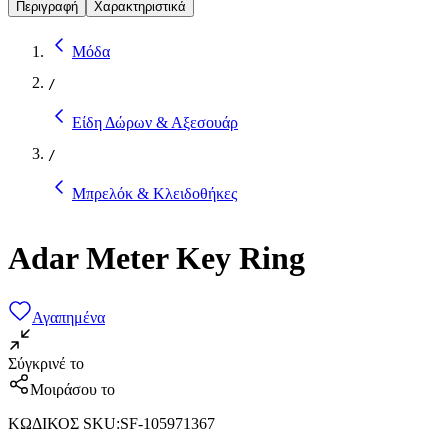
Περιγραφή
Χαρακτηριστικά
Μόδα
/
Είδη Δώρων & Αξεσουάρ
/
Μπρελόκ & Κλειδοθήκες
Adar Meter Key Ring
Αγαπημένα
Σύγκρινέ το
Μοιράσου το
ΚΩΔΙΚΟΣ SKU
:
SF-105971367