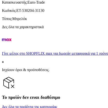
Κατασκευαστής
:
Euro-Trade
Κωδικός
:
ET-530204-31130
Τύπος
:
Μπρελόκ
Δες όλα τα χαρακτηριστικά
Γίνε μέλος στο SHOPFLIX max για δωρεάν μεταφορικά για 1 χρόνο
Ισχύουν όροι & προϋποθέσεις.
Το προϊόν δεν ειναι διαθέσιμο
Δες όλα τα προϊόντα της κατηγορίας