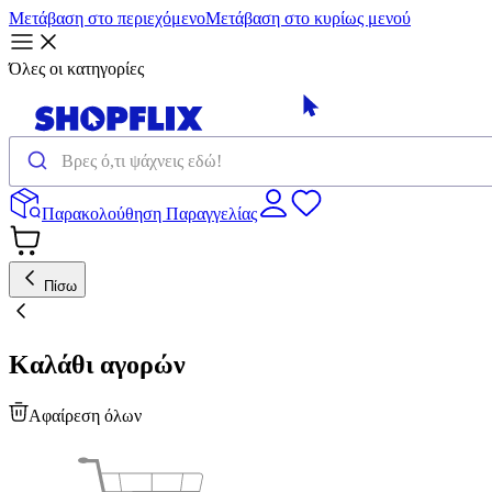
Μετάβαση στο περιεχόμενο
Μετάβαση στο κυρίως μενού
Όλες οι κατηγορίες
Παρακολούθηση Παραγγελίας
Πίσω
Καλάθι αγορών
Αφαίρεση όλων