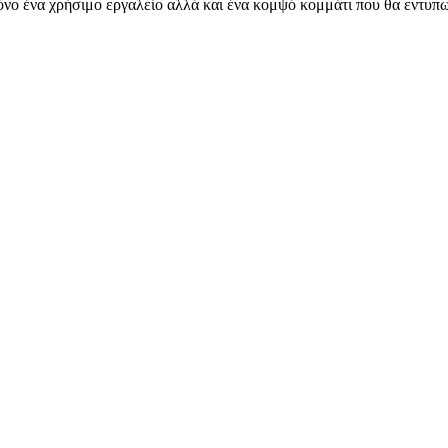
μόνο ένα χρήσιμο εργαλείο αλλά και ένα κομψό κομμάτι που θα εντυπ