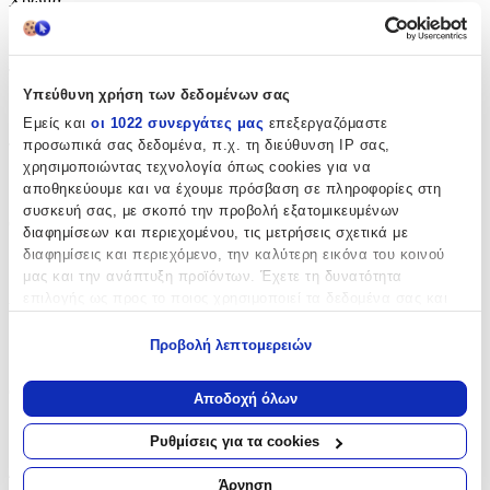
Χρώμα
:
Μωβ
Τύπος
:
Υπεύθυνη χρήση των δεδομένων σας
Πλάτης
Εμείς και
οι 1022 συνεργάτες μας
επεξεργαζόμαστε
προσωπικά σας δεδομένα, π.χ. τη διεύθυνση IP σας,
Τάξη
:
χρησιμοποιώντας τεχνολογία όπως cookies για να
Δημοτικού
αποθηκεύουμε και να έχουμε πρόσβαση σε πληροφορίες στη
συσκευή σας, με σκοπό την προβολή εξατομικευμένων
Θήκη για Παγούρι
:
διαφημίσεων και περιεχομένου, τις μετρήσεις σχετικά με
διαφημίσεις και περιεχόμενο, την καλύτερη εικόνα του κοινού
Ναι
μας και την ανάπτυξη προϊόντων. Έχετε τη δυνατότητα
Λίτρα
:
επιλογής ως προς το ποιος χρησιμοποιεί τα δεδομένα σας και
για ποιους σκοπούς.
22
Προβολή λεπτομερειών
Εάν μας επιτρέπετε, θα θέλαμε επίσης:
lt
Να συλλέξουμε πληροφορίες σχετικά με τη γεωγραφική
Θέμα
:
Αποδοχή όλων
σας τοποθεσία, οι οποίες μπορεί να είναι ακριβείς σε
Μονόκεροι
απόσταση μερικών μέτρων
Ρυθμίσεις για τα cookies
Να αναγνωρίσουμε τη συσκευή σας σαρώνοντας ενεργά
Διαστάσεις
για συγκεκριμένα χαρακτηριστικά (δακτυλικό αποτύπωμα)
Άρνηση