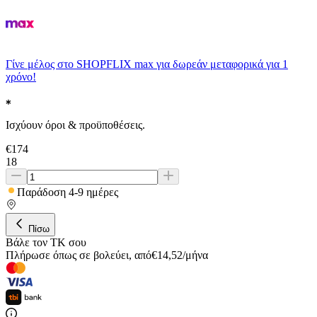
Γίνε μέλος στο SHOPFLIX max για δωρεάν μεταφορικά για 1
χρόνο!
Ισχύουν όροι & προϋποθέσεις.
€
174
18
Παράδοση 4-9 ημέρες
Πίσω
Βάλε τον ΤΚ σου
Πλήρωσε όπως σε βολεύει
,
από
€
14,52
/
μήνα