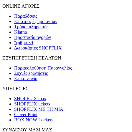
ONLINE ΑΓΟΡΕΣ
Παραδόσεις
Επιστροφές προϊόντων
Τρόποι πληρωμής
Klarna
Προστασία αγορών
Άρθρο 39
Δωροκάρτες SHOPFLIX
ΕΞΥΠΗΡΕΤΗΣΗ ΠΕΛΑΤΩΝ
Παρακολούθηση Παραγγελίας
Συχνές ερωτήσεις
Επικοινωνία
ΥΠΗΡΕΣΙΕΣ
SHOPFLIX max
SHOPFLIX tickets
SHOPFLIX ΜΕ ΤΗ ΜΙΑ
Clever Point
BOX NOW Lockers
ΣΥΝΔΕΣΟΥ ΜΑΖΙ ΜΑΣ