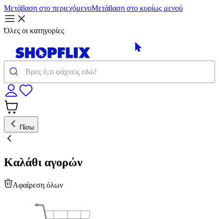
Μετάβαση στο περιεχόμενο
Μετάβαση στο κυρίως μενού
Όλες οι κατηγορίες
Πίσω
Καλάθι αγορών
Αφαίρεση όλων