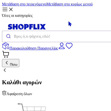
Μετάβαση στο περιεχόμενο
Μετάβαση στο κυρίως μενού
Όλες οι κατηγορίες
Παρακολούθηση Παραγγελίας
Πίσω
Καλάθι αγορών
Αφαίρεση όλων