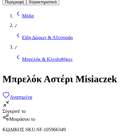
Περιγραφή
Χαρακτηριστικά
Μόδα
/
Είδη Δώρων & Αξεσουάρ
/
Μπρελόκ & Κλειδοθήκες
Μπρελόκ Αστέρι Misiaczek
Αγαπημένα
Σύγκρινέ το
Μοιράσου το
ΚΩΔΙΚΟΣ SKU
:
SF-105966349