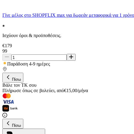
Γίνε μέλος στο SHOPFLIX max για δωρεάν μεταφορικά για 1 χρόνο
Ισχύουν όροι & προϋποθέσεις.
€
179
99
Παράδοση 4-9 ημέρες
Πίσω
Βάλε τον ΤΚ σου
Πλήρωσε όπως σε βολεύει
,
από
€
15,00
/
μήνα
Πίσω