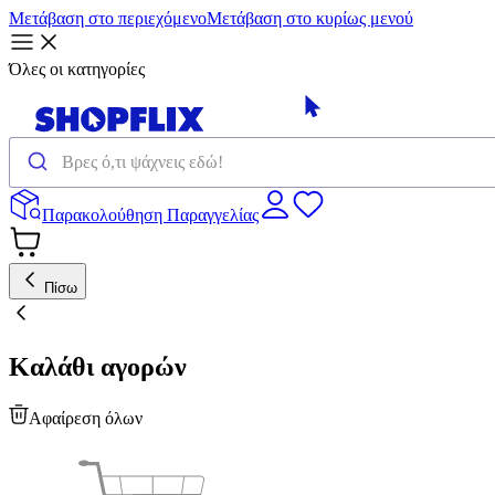
Μετάβαση στο περιεχόμενο
Μετάβαση στο κυρίως μενού
Όλες οι κατηγορίες
Παρακολούθηση Παραγγελίας
Πίσω
Καλάθι αγορών
Αφαίρεση όλων