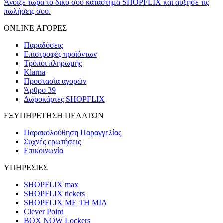
Άνοιξε τώρα το δικό σου κατάστημα SHOPFLIX και αύξησε τις
πωλήσεις σου.
ONLINE ΑΓΟΡΕΣ
Παραδόσεις
Επιστροφές προϊόντων
Τρόποι πληρωμής
Klarna
Προστασία αγορών
Άρθρο 39
Δωροκάρτες SHOPFLIX
ΕΞΥΠΗΡΕΤΗΣΗ ΠΕΛΑΤΩΝ
Παρακολούθηση Παραγγελίας
Συχνές ερωτήσεις
Επικοινωνία
ΥΠΗΡΕΣΙΕΣ
SHOPFLIX max
SHOPFLIX tickets
SHOPFLIX ΜΕ ΤΗ ΜΙΑ
Clever Point
BOX NOW Lockers