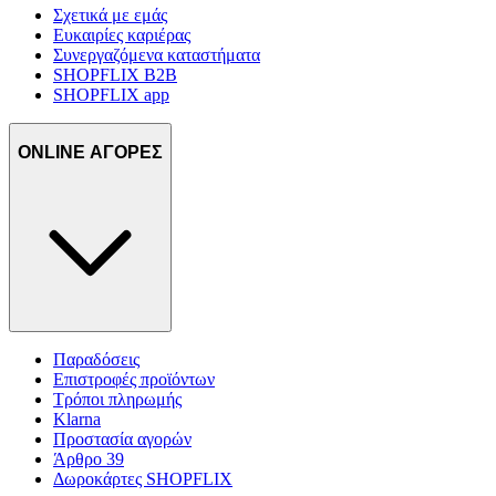
Σχετικά με εμάς
Ευκαιρίες καριέρας
Συνεργαζόμενα καταστήματα
SHOPFLIX B2B
SHOPFLIX app
ONLINE ΑΓΟΡΕΣ
Παραδόσεις
Επιστροφές προϊόντων
Τρόποι πληρωμής
Klarna
Προστασία αγορών
Άρθρο 39
Δωροκάρτες SHOPFLIX