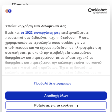
Πλαστικό
με Χειρολαβή Γονέα
:
Όχι
Υπεύθυνη χρήση των δεδομένων σας
Εμείς και
οι 1022 συνεργάτες μας
επεξεργαζόμαστε
Χαρακτηριστικά
προσωπικά σας δεδομένα, π.χ. τη διεύθυνση IP σας,
χρησιμοποιώντας τεχνολογία όπως cookies για να
+
αποθηκεύουμε και να έχουμε πρόσβαση σε πληροφορίες στη
Χαρακτηριστικά
συσκευή σας, με σκοπό την προβολή εξατομικευμένων
διαφημίσεων και περιεχομένου, τις μετρήσεις σχετικά με
διαφημίσεις και περιεχόμενο, την καλύτερη εικόνα του κοινού
Κατασκευαστής
:
μας και την ανάπτυξη προϊόντων. Έχετε τη δυνατότητα
Ramiz
επιλογής ως προς το ποιος χρησιμοποιεί τα δεδομένα σας και
για ποιους σκοπούς.
Υλικό
:
Προβολή λεπτομερειών
Εάν μας επιτρέπετε, θα θέλαμε επίσης:
Πλαστικό
Να συλλέξουμε πληροφορίες σχετικά με τη γεωγραφική
Αποδοχή όλων
με Χειρολαβή Γονέα
:
σας τοποθεσία, οι οποίες μπορεί να είναι ακριβείς σε
απόσταση μερικών μέτρων
Ρυθμίσεις για τα cookies
Όχι
Να αναγνωρίσουμε τη συσκευή σας σαρώνοντας ενεργά