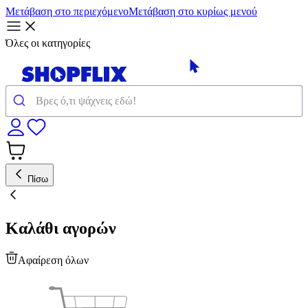
Μετάβαση στο περιεχόμενο
Μετάβαση στο κυρίως μενού
Όλες οι κατηγορίες
Πίσω
Καλάθι αγορών
Αφαίρεση όλων