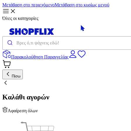
Μετάβαση στο περιεχόμενο
Μετάβαση στο κυρίως μενού
Όλες οι κατηγορίες
Παρακολούθηση Παραγγελίας
Πίσω
Καλάθι αγορών
Αφαίρεση όλων