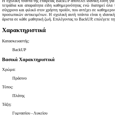
Η σχολική τσάντα της εταιρείας BackUP αποτελεί ιδανική λύση γι
τετράδια και απαραίτητα είδη καθημερινότητας ενώ διατηρεί όλ
σύγχρονο και φιλικό στον χρήστη προϊόν, που αντέχει σε καθημερι
προσωπικών αντικειμένων. Η σχολική αυτή τσάντα είναι η ιδανικ
άριστα σε κάθε μαθητική ζωή. Επιλέγοντας το BackUP, επιλέγετε τη
Χαρακτηριστικά
Κατασκευαστής
:
BackUP
Βασικά Χαρακτηριστικά
Χρώμα
:
Πράσινο
Τύπος
:
Πλάτης
Τάξη
:
Γυμνασίου - Λυκείου