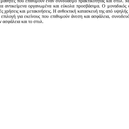
α μαθητές που επιθυμούν έναν συνδυασμό πρακτικότητας και στυλ. Με
α τα αντικείμενα οργανωμένα και εύκολα προσβάσιμα. Ο μοναδικός 
νές χρήσεις και μετακινήσεις. Η ανθεκτική κατασκευή της από υψηλής
ή επιλογή για εκείνους που επιθυμούν άνεση και ασφάλεια, συνοδε
ν ασφάλεια και το στυλ.