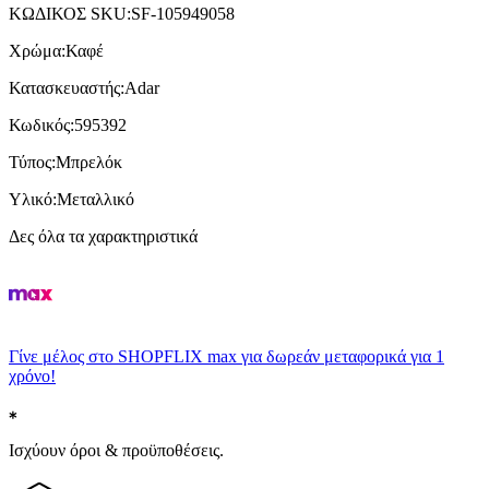
ΚΩΔΙΚΟΣ SKU
:
SF-105949058
Χρώμα
:
Καφέ
Κατασκευαστής
:
Adar
Κωδικός
:
595392
Τύπος
:
Μπρελόκ
Υλικό
:
Μεταλλικό
Δες όλα τα χαρακτηριστικά
Γίνε μέλος στο SHOPFLIX max για δωρεάν μεταφορικά για 1
χρόνο!
Ισχύουν όροι & προϋποθέσεις.