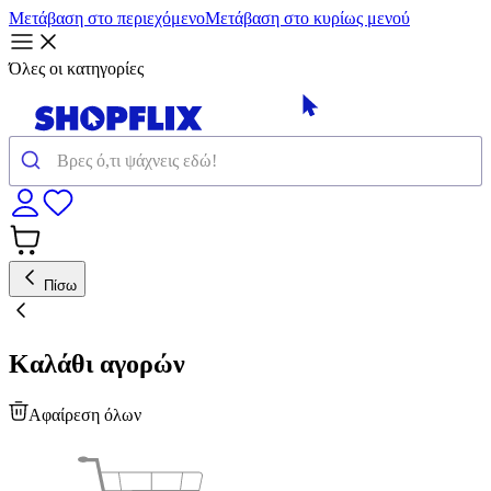
Μετάβαση στο περιεχόμενο
Μετάβαση στο κυρίως μενού
Όλες οι κατηγορίες
Πίσω
Καλάθι αγορών
Αφαίρεση όλων