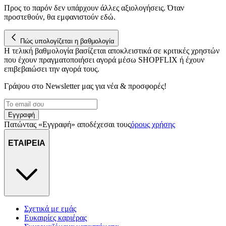
διεύθυνση IP σας, χρησιμοποιώντας τεχνολογία όπως cookies
Προς το παρόν δεν υπάρχουν άλλες αξιολογήσεις. Όταν
για να αποθηκεύουμε και να έχουμε πρόσβαση σε πληροφορίες
προστεθούν, θα εμφανιστούν εδώ.
στη συσκευή σας, με σκοπό την προβολή εξατομικευμένων
διαφημίσεων και περιεχομένου, τις μετρήσεις σχετικά με
διαφημίσεις και περιεχόμενο, την καλύτερη εικόνα του κοινού
Πώς υπολογίζεται η βαθμολογία
Η τελική βαθμολογία βασίζεται αποκλειστικά σε κριτικές χρηστών
μας και την ανάπτυξη προϊόντων. Επίσης, κοινοποιούμε
που έχουν πραγματοποιήσει αγορά μέσω SHOPFLIX ή έχουν
πληροφορίες σχετικά με την από μέρους σας χρήση της
επιβεβαιώσει την αγορά τους.
τοποθεσίας μας στους συνεργάτες μέσων κοινωνικής
δικτύωσης, διαφημίσεων και ανάλυσης.
Γράψου στο Νewsletter μας για νέα & προσφορές!
Εγγραφή
Πατώντας «Εγγραφή» αποδέχεσαι τους
όρους χρήσης
ΕΤΑΙΡΕΙΑ
Σχετικά με εμάς
Ευκαιρίες καριέρας