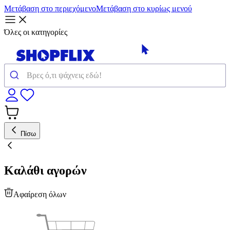
Μετάβαση στο περιεχόμενο
Μετάβαση στο κυρίως μενού
Όλες οι κατηγορίες
Πίσω
Καλάθι αγορών
Αφαίρεση όλων