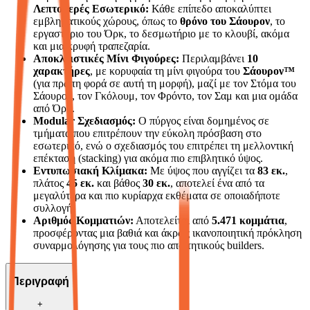
Λεπτομερές Εσωτερικό:
Κάθε επίπεδο αποκαλύπτει
εμβληματικούς χώρους, όπως το
θρόνο του Σάουρον
, το
εργαστήριο του Όρκ, το δεσμωτήριο με το κλουβί, ακόμα
και μια κρυφή τραπεζαρία.
Αποκλειστικές Μίνι Φιγούρες:
Περιλαμβάνει
10
χαρακτήρες
, με κορυφαία τη μίνι φιγούρα του
Σάουρον™
(για πρώτη φορά σε αυτή τη μορφή), μαζί με τον Στόμα του
Σάουρον, τον Γκόλουμ, τον Φρόντο, τον Σαμ και μια ομάδα
από Όρκ.
Modular Σχεδιασμός:
Ο πύργος είναι δομημένος σε
τμήματα που επιτρέπουν την εύκολη πρόσβαση στο
εσωτερικό, ενώ ο σχεδιασμός του επιτρέπει τη μελλοντική
επέκταση (stacking) για ακόμα πιο επιβλητικό ύψος.
Εντυπωσιακή Κλίμακα:
Με ύψος που αγγίζει τα
83 εκ.
,
πλάτος
45 εκ.
και βάθος
30 εκ.
, αποτελεί ένα από τα
μεγαλύτερα και πιο κυρίαρχα εκθέματα σε οποιαδήποτε
συλλογή.
Αριθμός Κομματιών:
Αποτελείται από
5.471 κομμάτια
,
προσφέροντας μια βαθιά και άκρως ικανοποιητική πρόκληση
συναρμολόγησης για τους πιο απαιτητικούς builders.
Περιγραφή
+