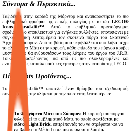
Σύντομα & Περιεκτικά...
Ταξιδέψτε στην καρδιά της Μόρντορ και αναπαραστήστε το πιο
εμβληματικό φρούριο της επικής τριλογίας με το σετ
LEGO®
Icons Barad-dûr™
. Αυτό το επιβλητικό αριστούργημα,
σχεδιασμένο αποκλειστικά για ενήλικες συλλέκτες, αποτυπώνει με
συγκλονιστική λεπτομέρεια τον σκοτεινό πύργο του Σκοτεινού
Άρχοντα Σάουρον. Από τη βάση που περιβάλλεται από λάβα μέχρι
το φλεγόμενο Μάτι στην κορυφή, κάθε επίπεδο του πύργου κρύβει
μυστικά που θα ενθουσιάσουν τους λάτρεις του έργου του J.R.R.
Tolkien, προσφέροντας μια από τις πιο ολοκληρωμένες και
εντυπωσιακές κατασκευαστικές εμπειρίες στην ιστορία της LEGO.
Highlights Προϊόντος...
Το σετ Barad-dûr™ αποτελεί έναν θρίαμβο του σχεδιασμού,
συνδυάζοντας την κλίμακα με την απίστευτη λεπτομέρεια:
Το Φλεγόμενο Μάτι του Σάουρον:
Η κορυφή του πύργου
φιλοξενεί το εμβληματικό Μάτι, το οποίο
φωτίζεται με
ειδικό Light Brick
, επιτρέποντάς του να στρέφεται και να
επιβλέπει τη Μέση Γη με μια απόκοσμη λάμψη.