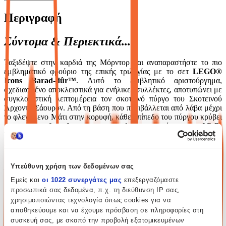
Περιγραφή
Σύντομα & Περιεκτικά...
Ταξιδέψτε στην καρδιά της Μόρντορ και αναπαραστήστε το πιο
εμβληματικό φρούριο της επικής τριλογίας με το σετ
LEGO®
Icons Barad-dûr™
. Αυτό το επιβλητικό αριστούργημα,
σχεδιασμένο αποκλειστικά για ενήλικες συλλέκτες, αποτυπώνει με
συγκλονιστική λεπτομέρεια τον σκοτεινό πύργο του Σκοτεινού
Άρχοντα Σάουρον. Από τη βάση που περιβάλλεται από λάβα μέχρι
το φλεγόμενο Μάτι στην κορυφή, κάθε επίπεδο του πύργου κρύβει
μυστικά που θα ενθουσιάσουν τους λάτρεις του έργου του J.R.R.
Tolkien, προσφέροντας μια από τις πιο ολοκληρωμένες και
εντυπωσιακές κατασκευαστικές εμπειρίες στην ιστορία της LEGO.
Highlights Προϊόντος...
Υπεύθυνη χρήση των δεδομένων σας
Εμείς και
οι 1022 συνεργάτες μας
επεξεργαζόμαστε
Το σετ Barad-dûr™ αποτελεί έναν θρίαμβο του σχεδιασμού,
προσωπικά σας δεδομένα, π.χ. τη διεύθυνση IP σας,
συνδυάζοντας την κλίμακα με την απίστευτη λεπτομέρεια:
χρησιμοποιώντας τεχνολογία όπως cookies για να
αποθηκεύουμε και να έχουμε πρόσβαση σε πληροφορίες στη
συσκευή σας, με σκοπό την προβολή εξατομικευμένων