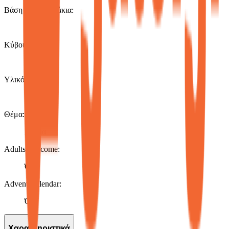
Βάση για Τουβλάκια
:
Όχι
Κύβοι
:
Όχι
Υλικό
:
Πλαστικά
Θέμα
:
Κτίρια
Adults Welcome
:
Όχι
Advent Calendar
:
Όχι
Χαρακτηριστικά