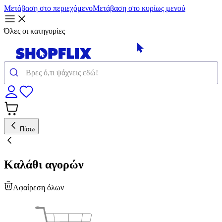
Μετάβαση στο περιεχόμενο
Μετάβαση στο κυρίως μενού
Όλες οι κατηγορίες
Πίσω
Καλάθι αγορών
Αφαίρεση όλων