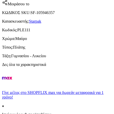
Μοιράσου το
ΚΩΔΙΚΟΣ SKU
:
SF-105946357
Κατασκευαστής
:
Starpak
Κωδικός
:
PLE111
Χρώμα
:
Μαύρο
Τύπος
:
Πλάτης
Τάξη
:
Γυμνασίου - Λυκείου
Δες όλα τα χαρακτηριστικά
Γίνε μέλος στο SHOPFLIX max για δωρεάν μεταφορικά για 1
χρόνο!