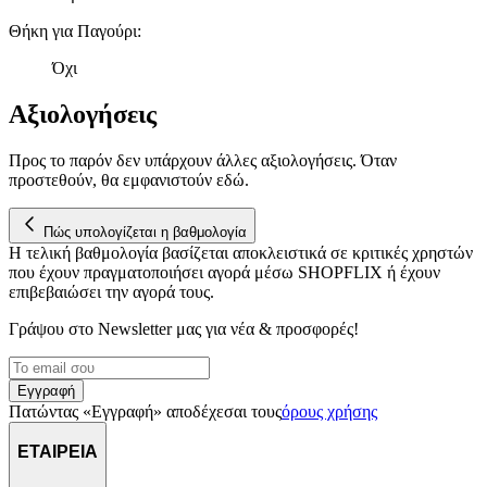
παρέχουμε λειτουργίες μέσων κοινωνικής δικτύωσης και να
αναλύουμε την κυκλοφορία μας. Εμείς και οι 1022 συνεργάτες
Θήκη για Παγούρι
:
μας επεξεργαζόμαστε προσωπικά σας δεδομένα, π.χ. τη
Όχι
διεύθυνση IP σας, χρησιμοποιώντας τεχνολογία όπως cookies
για να αποθηκεύουμε και να έχουμε πρόσβαση σε πληροφορίες
Αξιολογήσεις
στη συσκευή σας, με σκοπό την προβολή εξατομικευμένων
διαφημίσεων και περιεχομένου, τις μετρήσεις σχετικά με
Προς το παρόν δεν υπάρχουν άλλες αξιολογήσεις. Όταν
διαφημίσεις και περιεχόμενο, την καλύτερη εικόνα του κοινού
προστεθούν, θα εμφανιστούν εδώ.
μας και την ανάπτυξη προϊόντων. Επίσης, κοινοποιούμε
πληροφορίες σχετικά με την από μέρους σας χρήση της
τοποθεσίας μας στους συνεργάτες μέσων κοινωνικής
Πώς υπολογίζεται η βαθμολογία
δικτύωσης, διαφημίσεων και ανάλυσης.
Η τελική βαθμολογία βασίζεται αποκλειστικά σε κριτικές χρηστών
που έχουν πραγματοποιήσει αγορά μέσω SHOPFLIX ή έχουν
επιβεβαιώσει την αγορά τους.
Γράψου στο Νewsletter μας για νέα & προσφορές!
Εγγραφή
Πατώντας «Εγγραφή» αποδέχεσαι τους
όρους χρήσης
ΕΤΑΙΡΕΙΑ