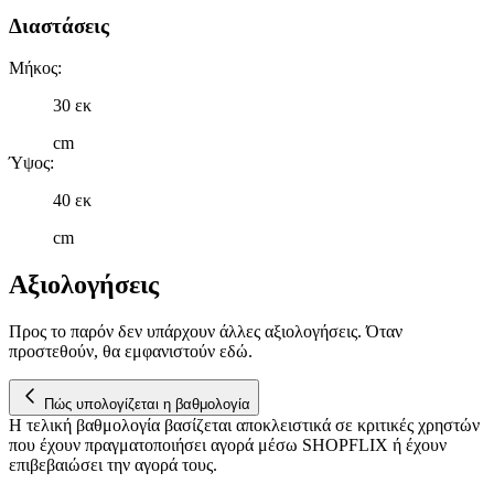
μας και την ανάπτυξη προϊόντων. Επίσης, κοινοποιούμε
Διαστάσεις
πληροφορίες σχετικά με την από μέρους σας χρήση της
τοποθεσίας μας στους συνεργάτες μέσων κοινωνικής
Μήκος
:
δικτύωσης, διαφημίσεων και ανάλυσης.
30 εκ
cm
Ύψος
:
40 εκ
cm
Αξιολογήσεις
Προς το παρόν δεν υπάρχουν άλλες αξιολογήσεις. Όταν
προστεθούν, θα εμφανιστούν εδώ.
Πώς υπολογίζεται η βαθμολογία
Η τελική βαθμολογία βασίζεται αποκλειστικά σε κριτικές χρηστών
που έχουν πραγματοποιήσει αγορά μέσω SHOPFLIX ή έχουν
επιβεβαιώσει την αγορά τους.