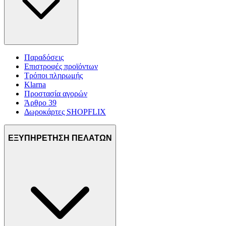
Παραδόσεις
Επιστροφές προϊόντων
Τρόποι πληρωμής
Klarna
Προστασία αγορών
Άρθρο 39
Δωροκάρτες SHOPFLIX
ΕΞΥΠΗΡΕΤΗΣΗ ΠΕΛΑΤΩΝ