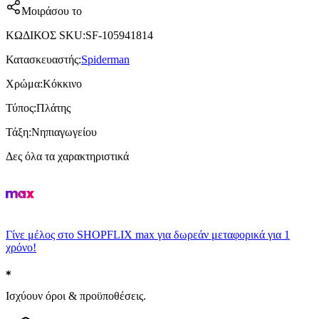
Μοιράσου το
ΚΩΔΙΚΟΣ SKU
:
SF-105941814
Κατασκευαστής
:
Spiderman
Χρώμα
:
Κόκκινο
Τύπος
:
Πλάτης
Τάξη
:
Νηπιαγωγείου
Δες όλα τα χαρακτηριστικά
Γίνε μέλος στο SHOPFLIX max για δωρεάν μεταφορικά για 1
χρόνο!
Ισχύουν όροι & προϋποθέσεις.