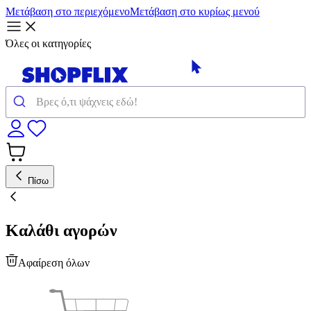
Μετάβαση στο περιεχόμενο
Μετάβαση στο κυρίως μενού
Όλες οι κατηγορίες
Πίσω
Καλάθι αγορών
Αφαίρεση όλων