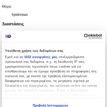
Θέμα
:
Spiderman
Διαστάσεις
Μήκος
:
30 εκ
cm
Υπεύθυνη χρήση των δεδομένων σας
Ύψος
:
Εμείς και
οι 1022 συνεργάτες μας
επεξεργαζόμαστε
40 εκ
προσωπικά σας δεδομένα, π.χ. τη διεύθυνση IP σας,
χρησιμοποιώντας τεχνολογία όπως cookies για να
cm
αποθηκεύουμε και να έχουμε πρόσβαση σε πληροφορίες στη
συσκευή σας, με σκοπό την προβολή εξατομικευμένων
διαφημίσεων και περιεχομένου, τις μετρήσεις σχετικά με
Χαρακτηριστικά
διαφημίσεις και περιεχόμενο, την καλύτερη εικόνα του κοινού
+
μας και την ανάπτυξη προϊόντων. Έχετε τη δυνατότητα
επιλογής ως προς το ποιος χρησιμοποιεί τα δεδομένα σας και
Χαρακτηριστικά
για ποιους σκοπούς.
Προβολή λεπτομερειών