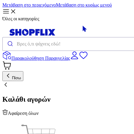
Μετάβαση στο περιεχόμενο
Μετάβαση στο κυρίως μενού
Όλες οι κατηγορίες
Παρακολούθηση Παραγγελίας
Πίσω
Καλάθι αγορών
Αφαίρεση όλων