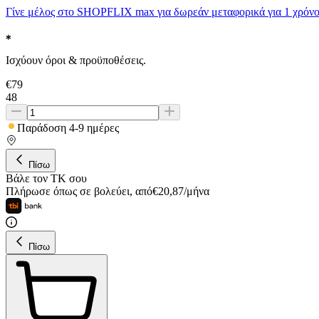
Γίνε μέλος στο SHOPFLIX max για δωρεάν μεταφορικά για 1 χρόνο
Ισχύουν όροι & προϋποθέσεις.
€
79
48
Παράδοση 4-9 ημέρες
Πίσω
Βάλε τον ΤΚ σου
Πλήρωσε όπως σε βολεύει
,
από
€
20,87
/
μήνα
Πίσω