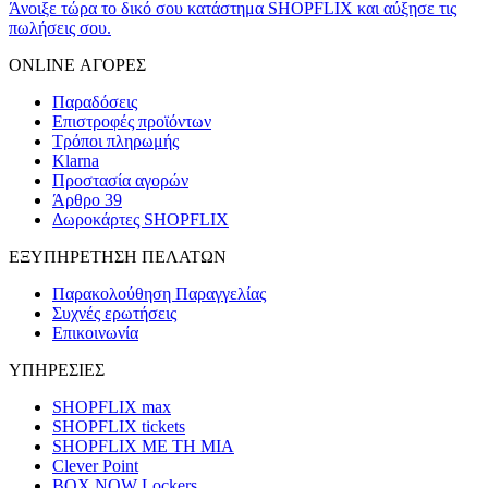
Άνοιξε τώρα το δικό σου κατάστημα SHOPFLIX και αύξησε τις
πωλήσεις σου.
ONLINE ΑΓΟΡΕΣ
Παραδόσεις
Επιστροφές προϊόντων
Τρόποι πληρωμής
Klarna
Προστασία αγορών
Άρθρο 39
Δωροκάρτες SHOPFLIX
ΕΞΥΠΗΡΕΤΗΣΗ ΠΕΛΑΤΩΝ
Παρακολούθηση Παραγγελίας
Συχνές ερωτήσεις
Επικοινωνία
ΥΠΗΡΕΣΙΕΣ
SHOPFLIX max
SHOPFLIX tickets
SHOPFLIX ΜΕ ΤΗ ΜΙΑ
Clever Point
BOX NOW Lockers