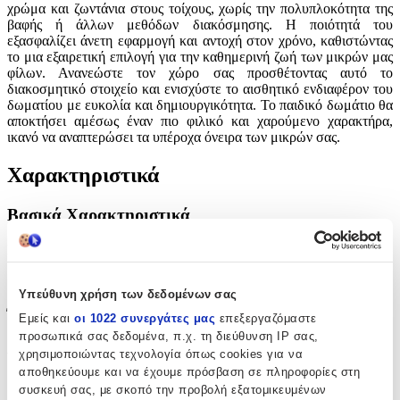
χρώμα και ζωντάνια στους τοίχους, χωρίς την πολυπλοκότητα της
βαφής ή άλλων μεθόδων διακόσμησης. Η ποιότητά του
εξασφαλίζει άνετη εφαρμογή και αντοχή στον χρόνο, καθιστώντας
το μια εξαιρετική επιλογή για την καθημερινή ζωή των μικρών μας
φίλων. Ανανεώστε τον χώρο σας προσθέτοντας αυτό το
διακοσμητικό στοιχείο και ενισχύστε το αισθητικό ενδιαφέρον του
δωματίου με ευκολία και δημιουργικότητα. Το παιδικό δωμάτιο θα
αποκτήσει αμέσως έναν πιο φιλικό και χαρούμενο χαρακτήρα,
ικανό να αναπτερώσει τα υπέροχα όνειρα των μικρών σας.
Χαρακτηριστικά
Βασικά Χαρακτηριστικά
Είδος
:
Τοίχου
Υπεύθυνη χρήση των δεδομένων σας
Έξτρα Χαρακτηριστικά
Εμείς και
οι 1022 συνεργάτες μας
επεξεργαζόμαστε
προσωπικά σας δεδομένα, π.χ. τη διεύθυνση IP σας,
Αφρώδες
:
χρησιμοποιώντας τεχνολογία όπως cookies για να
αποθηκεύουμε και να έχουμε πρόσβαση σε πληροφορίες στη
Όχι
συσκευή σας, με σκοπό την προβολή εξατομικευμένων