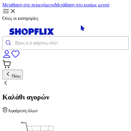
Μετάβαση στο περιεχόμενο
Μετάβαση στο κυρίως μενού
Όλες οι κατηγορίες
Πίσω
Καλάθι αγορών
Αφαίρεση όλων