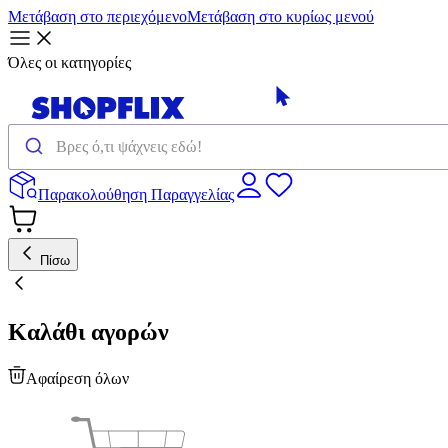
Μετάβαση στο περιεχόμενο
Μετάβαση στο κυρίως μενού
Όλες οι κατηγορίες
Παρακολούθηση Παραγγελίας
Πίσω
Καλάθι αγορών
Αφαίρεση όλων