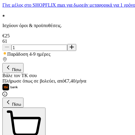
Γίνε μέλος στο SHOPFLIX max για δωρεάν μεταφορικά για 1 χρόνο
Ισχύουν όροι & προϋποθέσεις.
€
25
61
Παράδοση 4-9 ημέρες
Πίσω
Βάλε τον ΤΚ σου
Πλήρωσε όπως σε βολεύει
,
από
€
7,40
/
μήνα
Πίσω