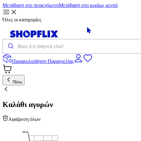
Μετάβαση στο περιεχόμενο
Μετάβαση στο κυρίως μενού
Όλες οι κατηγορίες
Παρακολούθηση Παραγγελίας
Πίσω
Καλάθι αγορών
Αφαίρεση όλων