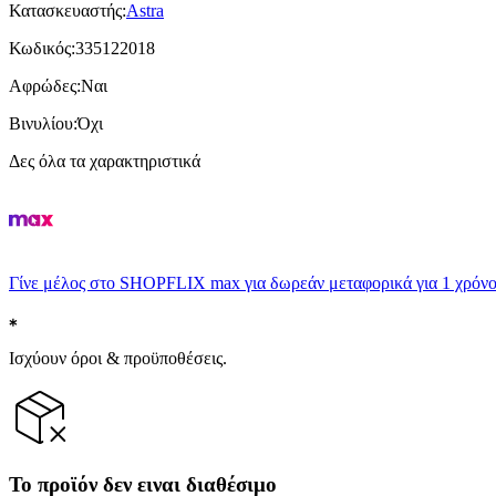
Κατασκευαστής
:
Astra
Κωδικός
:
335122018
Αφρώδες
:
Ναι
Βινυλίου
:
Όχι
Δες όλα τα χαρακτηριστικά
Γίνε μέλος στο SHOPFLIX max για δωρεάν μεταφορικά για 1 χρόνο
Ισχύουν όροι & προϋποθέσεις.
Το προϊόν δεν ειναι διαθέσιμο