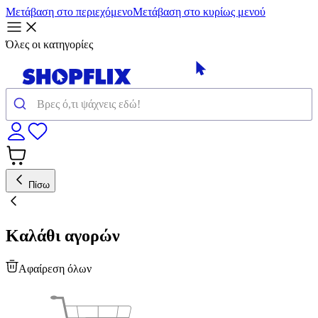
Μετάβαση στο περιεχόμενο
Μετάβαση στο κυρίως μενού
Όλες οι κατηγορίες
Πίσω
Καλάθι αγορών
Αφαίρεση όλων