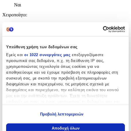
Ναι
Χειροποίητο
:
Όχι
Κατασκευαστής
:
Adar
Υπεύθυνη χρήση των δεδομένων σας
Εμείς και
οι 1022 συνεργάτες μας
επεξεργαζόμαστε
Χαρακτηριστικά
προσωπικά σας δεδομένα, π.χ. τη διεύθυνση IP σας,
χρησιμοποιώντας τεχνολογία όπως cookies για να
+
αποθηκεύουμε και να έχουμε πρόσβαση σε πληροφορίες στη
συσκευή σας, με σκοπό την προβολή εξατομικευμένων
Χαρακτηριστικά
διαφημίσεων και περιεχομένου, τις μετρήσεις σχετικά με
διαφημίσεις και περιεχόμενο, την καλύτερη εικόνα του κοινού
Τύπος
:
μας και την ανάπτυξη προϊόντων. Έχετε τη δυνατότητα
επιλογής ως προς το ποιος χρησιμοποιεί τα δεδομένα σας και
Μπρελόκ
για ποιους σκοπούς.
Προβολή λεπτομερειών
με Led
:
Εάν μας επιτρέπετε, θα θέλαμε επίσης:
Ναι
Να συλλέξουμε πληροφορίες σχετικά με τη γεωγραφική
Αποδοχή όλων