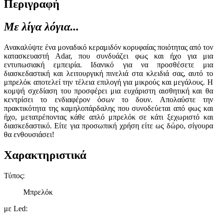
Περιγραφή
Με λίγα λόγια...
Ανακαλύψτε ένα μοναδικό κεραμιδόν κορυφαίας ποιότητας από τον
κατασκευαστή Adar, που συνδυάζει φως και ήχο για μια
εντυπωσιακή εμπειρία. Ιδανικό για να προσθέσετε μια
διασκεδαστική και λειτουργική πινελιά στα κλειδιά σας, αυτό το
μπρελόκ αποτελεί την τέλεια επιλογή για μικρούς και μεγάλους. Η
κομψή σχεδίαση του προσφέρει μια ευχάριστη αισθητική και θα
κεντρίσει το ενδιαφέρον όσων το δουν. Απολαύστε την
πρακτικότητα της καμηλοπάρδαλης που συνοδεύεται από φως και
ήχο, μετατρέποντας κάθε απλό μπρελόκ σε κάτι ξεχωριστό και
διασκεδαστικό. Είτε για προσωπική χρήση είτε ως δώρο, σίγουρα
θα ενθουσιάσει!
Χαρακτηριστικά
Τύπος
:
Μπρελόκ
με Led
: