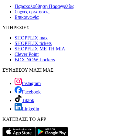
Παρακολούθηση Παραγγελίας
Συχνές ερωτήσεις
Επικοινωνία
ΥΠΗΡΕΣΙΕΣ
SHOPFLIX max
SHOPFLIX tickets
SHOPFLIX ΜΕ ΤΗ ΜΙΑ
Clever Point
BOX NOW Lockers
ΣΥΝΔΕΣΟΥ ΜΑΖΙ ΜΑΣ
Instagram
Facebook
Tiktok
Linkedin
ΚΑΤΕΒΑΣΕ ΤΟ APP