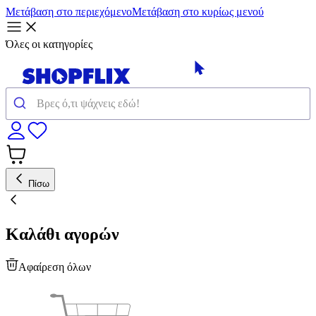
Μετάβαση στο περιεχόμενο
Μετάβαση στο κυρίως μενού
Όλες οι κατηγορίες
Πίσω
Καλάθι αγορών
Αφαίρεση όλων