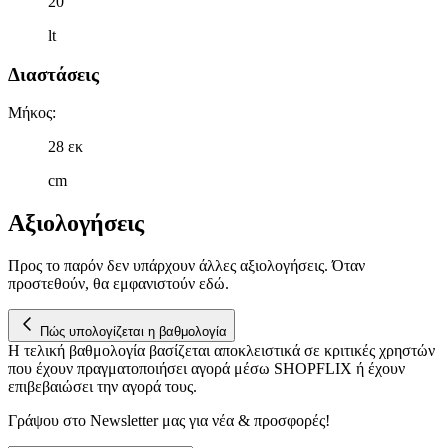
20
μας και την ανάπτυξη προϊόντων. Επίσης, κοινοποιούμε
πληροφορίες σχετικά με την από μέρους σας χρήση της
lt
τοποθεσίας μας στους συνεργάτες μέσων κοινωνικής
δικτύωσης, διαφημίσεων και ανάλυσης.
Διαστάσεις
Μήκος
:
28 εκ
cm
Αξιολογήσεις
Προς το παρόν δεν υπάρχουν άλλες αξιολογήσεις. Όταν
προστεθούν, θα εμφανιστούν εδώ.
Πώς υπολογίζεται η βαθμολογία
Η τελική βαθμολογία βασίζεται αποκλειστικά σε κριτικές χρηστών
που έχουν πραγματοποιήσει αγορά μέσω SHOPFLIX ή έχουν
επιβεβαιώσει την αγορά τους.
Γράψου στο Νewsletter μας για νέα & προσφορές!