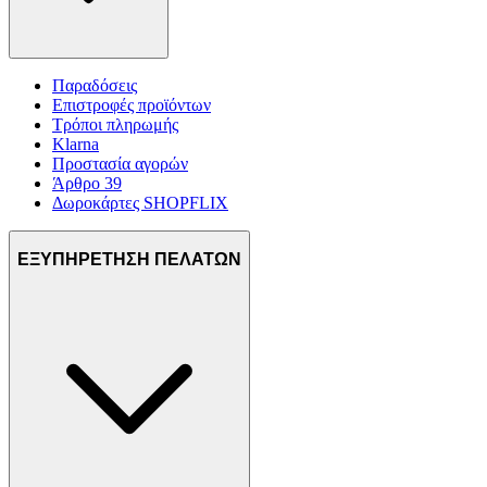
Παραδόσεις
Επιστροφές προϊόντων
Τρόποι πληρωμής
Klarna
Προστασία αγορών
Άρθρο 39
Δωροκάρτες SHOPFLIX
ΕΞΥΠΗΡΕΤΗΣΗ ΠΕΛΑΤΩΝ