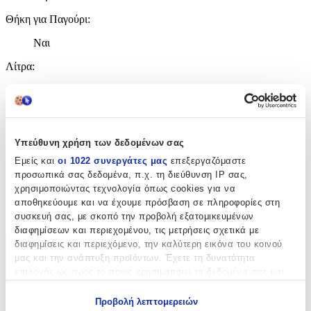
Θήκη για Παγούρι
:
Ναι
Λίτρα
:
20
lt
Διαστάσεις
Υπεύθυνη χρήση των δεδομένων σας
Εμείς και
οι 1022 συνεργάτες μας
επεξεργαζόμαστε
Μήκος
:
προσωπικά σας δεδομένα, π.χ. τη διεύθυνση IP σας,
χρησιμοποιώντας τεχνολογία όπως cookies για να
28 εκ
αποθηκεύουμε και να έχουμε πρόσβαση σε πληροφορίες στη
cm
συσκευή σας, με σκοπό την προβολή εξατομικευμένων
διαφημίσεων και περιεχομένου, τις μετρήσεις σχετικά με
διαφημίσεις και περιεχόμενο, την καλύτερη εικόνα του κοινού
Χαρακτηριστικά
μας και την ανάπτυξη προϊόντων. Έχετε τη δυνατότητα
επιλογής ως προς το ποιος χρησιμοποιεί τα δεδομένα σας και
+
για ποιους σκοπούς.
Χαρακτηριστικά
Προβολή λεπτομερειών