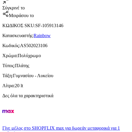
Σύγκρινέ το
Μοιράσου το
ΚΩΔΙΚΟΣ SKU
:
SF-105913146
Κατασκευαστής
:
Rainbow
Κωδικός
:
AS502023106
Χρώμα
:
Πολύχρωμο
Τύπος
:
Πλάτης
Τάξη
:
Γυμνασίου - Λυκείου
Λίτρα
:
20 lt
Δες όλα τα χαρακτηριστικά
Γίνε μέλος στο SHOPFLIX max για δωρεάν μεταφορικά για 1