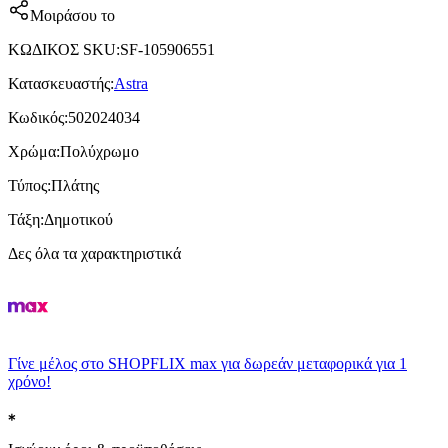
Μοιράσου το
ΚΩΔΙΚΟΣ SKU
:
SF-105906551
Κατασκευαστής
:
Astra
Κωδικός
:
502024034
Χρώμα
:
Πολύχρωμο
Τύπος
:
Πλάτης
Τάξη
:
Δημοτικού
Δες όλα τα χαρακτηριστικά
Γίνε μέλος στο SHOPFLIX max για δωρεάν μεταφορικά για 1
χρόνο!