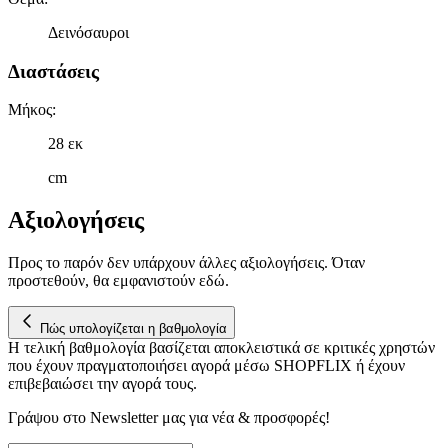
πληροφορίες σχετικά με την από μέρους σας χρήση της
τοποθεσίας μας στους συνεργάτες μέσων κοινωνικής
Δεινόσαυροι
δικτύωσης, διαφημίσεων και ανάλυσης.
Διαστάσεις
Μήκος
:
28 εκ
cm
Αξιολογήσεις
Προς το παρόν δεν υπάρχουν άλλες αξιολογήσεις. Όταν
προστεθούν, θα εμφανιστούν εδώ.
Πώς υπολογίζεται η βαθμολογία
Η τελική βαθμολογία βασίζεται αποκλειστικά σε κριτικές χρηστών
που έχουν πραγματοποιήσει αγορά μέσω SHOPFLIX ή έχουν
επιβεβαιώσει την αγορά τους.
Γράψου στο Νewsletter μας για νέα & προσφορές!