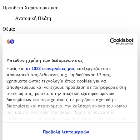
Πρόσθετα Χαρακτηριστικά
:
Ανατομική Πλάτη
Θέμα
:
Δεινόσαυροι
Διαστάσεις
Υπεύθυνη χρήση των δεδομένων σας
Μήκος
:
Εμείς και
οι 1022 συνεργάτες μας
επεξεργαζόμαστε
28 εκ
προσωπικά σας δεδομένα, π.χ. τη διεύθυνση IP σας,
χρησιμοποιώντας τεχνολογία όπως cookies για να
cm
αποθηκεύουμε και να έχουμε πρόσβαση σε πληροφορίες στη
συσκευή σας, με σκοπό την προβολή εξατομικευμένων
διαφημίσεων και περιεχομένου, τις μετρήσεις σχετικά με
Χαρακτηριστικά
διαφημίσεις και περιεχόμενο, την καλύτερη εικόνα του κοινού
+
μας και την ανάπτυξη προϊόντων. Έχετε τη δυνατότητα
επιλογής ως προς το ποιος χρησιμοποιεί τα δεδομένα σας και
Χαρακτηριστικά
για ποιους σκοπούς.
Προβολή λεπτομερειών
Εάν μας επιτρέπετε, θα θέλαμε επίσης:
Κατασκευαστής
: