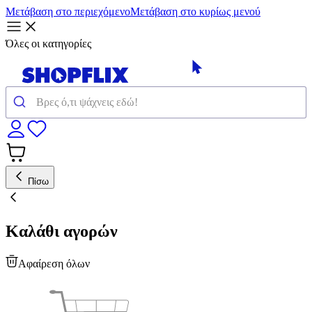
Μετάβαση στο περιεχόμενο
Μετάβαση στο κυρίως μενού
Όλες οι κατηγορίες
Πίσω
Καλάθι αγορών
Αφαίρεση όλων