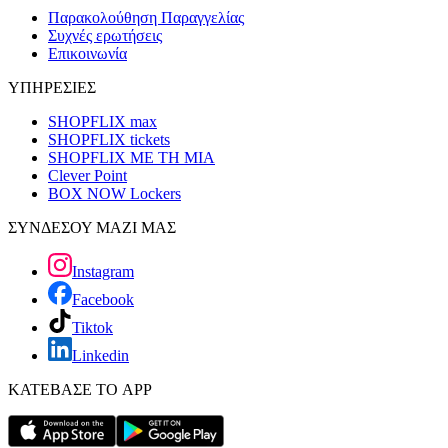
Παρακολούθηση Παραγγελίας
Συχνές ερωτήσεις
Επικοινωνία
ΥΠΗΡΕΣΙΕΣ
SHOPFLIX max
SHOPFLIX tickets
SHOPFLIX ΜΕ ΤΗ ΜΙΑ
Clever Point
BOX NOW Lockers
ΣΥΝΔΕΣΟΥ ΜΑΖΙ ΜΑΣ
Instagram
Facebook
Tiktok
Linkedin
ΚΑΤΕΒΑΣΕ ΤΟ APP