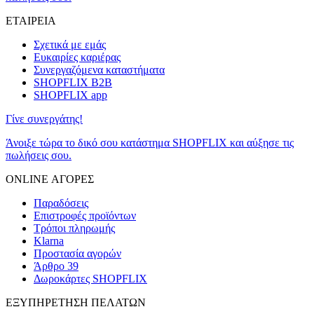
ΕΤΑΙΡΕΙΑ
Σχετικά με εμάς
Ευκαιρίες καριέρας
Συνεργαζόμενα καταστήματα
SHOPFLIX B2B
SHOPFLIX app
Γίνε συνεργάτης!
Άνοιξε τώρα το δικό σου κατάστημα SHOPFLIX και αύξησε τις
πωλήσεις σου.
ONLINE ΑΓΟΡΕΣ
Παραδόσεις
Επιστροφές προϊόντων
Τρόποι πληρωμής
Klarna
Προστασία αγορών
Άρθρο 39
Δωροκάρτες SHOPFLIX
ΕΞΥΠΗΡΕΤΗΣΗ ΠΕΛΑΤΩΝ