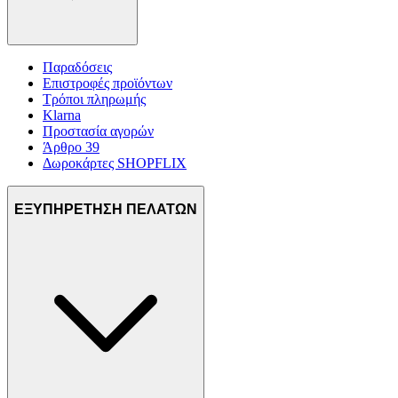
Παραδόσεις
Επιστροφές προϊόντων
Τρόποι πληρωμής
Klarna
Προστασία αγορών
Άρθρο 39
Δωροκάρτες SHOPFLIX
ΕΞΥΠΗΡΕΤΗΣΗ ΠΕΛΑΤΩΝ