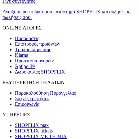
Γίνε συνεργάτης!
Άνοιξε τώρα το δικό σου κατάστημα SHOPFLIX και αύξησε τις
πωλήσεις σου.
ONLINE ΑΓΟΡΕΣ
Παραδόσεις
Επιστροφές προϊόντων
Τρόποι πληρωμής
Klarna
Προστασία αγορών
Άρθρο 39
Δωροκάρτες SHOPFLIX
ΕΞΥΠΗΡΕΤΗΣΗ ΠΕΛΑΤΩΝ
Παρακολούθηση Παραγγελίας
Συχνές ερωτήσεις
Επικοινωνία
ΥΠΗΡΕΣΙΕΣ
SHOPFLIX max
SHOPFLIX tickets
SHOPFLIX ΜΕ ΤΗ ΜΙΑ