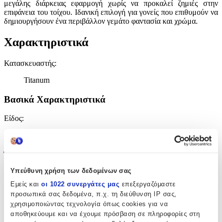
μεγάλης διάρκειας εφαρμογή χωρίς να προκαλεί ζημιές στην
επιφάνεια του τοίχου. Ιδανική επιλογή για γονείς που επιθυμούν να
δημιουργήσουν ένα περιβάλλον γεμάτο φαντασία και χρώμα.
Χαρακτηριστικά
Κατασκευαστής
:
Titanum
Βασικά Χαρακτηριστικά
Είδος
:
Τοίχου
Έξτρα Χαρακτηριστικά
Υπεύθυνη χρήση των δεδομένων σας
Αφρώδες
:
Εμείς και
οι 1022 συνεργάτες μας
επεξεργαζόμαστε
Όχι
προσωπικά σας δεδομένα, π.χ. τη διεύθυνση IP σας,
χρησιμοποιώντας τεχνολογία όπως cookies για να
Βινυλίου
:
αποθηκεύουμε και να έχουμε πρόσβαση σε πληροφορίες στη