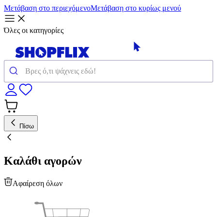
Μετάβαση στο περιεχόμενο
Μετάβαση στο κυρίως μενού
Όλες οι κατηγορίες
Πίσω
Καλάθι αγορών
Αφαίρεση όλων