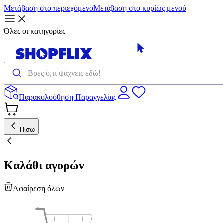
Μετάβαση στο περιεχόμενο
Μετάβαση στο κυρίως μενού
Όλες οι κατηγορίες
Παρακολούθηση Παραγγελίας
Πίσω
Καλάθι αγορών
Αφαίρεση όλων