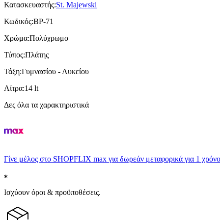
Κατασκευαστής
:
St. Majewski
Κωδικός
:
BP-71
Χρώμα
:
Πολύχρωμο
Τύπος
:
Πλάτης
Τάξη
:
Γυμνασίου - Λυκείου
Λίτρα
:
14 lt
Δες όλα τα χαρακτηριστικά
Γίνε μέλος στο SHOPFLIX max για δωρεάν μεταφορικά για 1 χρόνο
Ισχύουν όροι & προϋποθέσεις.