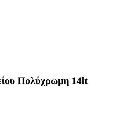
είου Πολύχρωμη 14lt