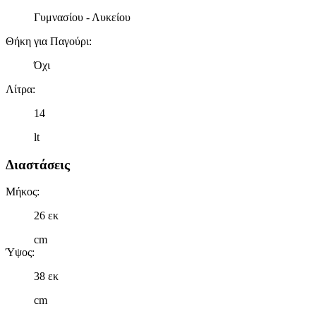
Γυμνασίου - Λυκείου
Θήκη για Παγούρι
:
Όχι
Λίτρα
:
14
lt
Διαστάσεις
Μήκος
:
26 εκ
cm
Ύψος
:
38 εκ
cm