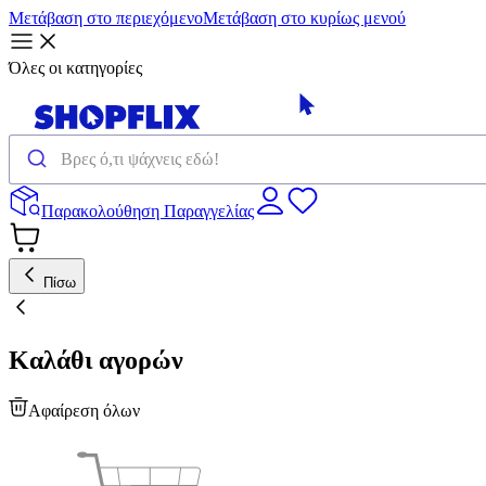
Μετάβαση στο περιεχόμενο
Μετάβαση στο κυρίως μενού
Όλες οι κατηγορίες
Παρακολούθηση Παραγγελίας
Πίσω
Καλάθι αγορών
Αφαίρεση όλων