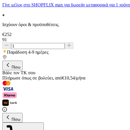
Γίνε μέλος στο SHOPFLIX max για δωρεάν μεταφορικά για 1 χρόνο
Ισχύουν όροι & προϋποθέσεις.
€
252
91
Παράδοση 4-9 ημέρες
Πίσω
Βάλε τον ΤΚ σου
Πλήρωσε όπως σε βολεύει
,
από
€
10,54
/
μήνα
Πίσω