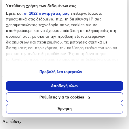
Υπεύθυνη χρήση των δεδομένων σας
Όχι
Εμείς και
οι 1022 συνεργάτες μας
επεξεργαζόμαστε
προσωπικά σας δεδομένα, π.χ. τη διεύθυνση IP σας,
Χαρακτηριστικά
χρησιμοποιώντας τεχνολογία όπως cookies για να
αποθηκεύουμε και να έχουμε πρόσβαση σε πληροφορίες στη
+
συσκευή σας, με σκοπό την προβολή εξατομικευμένων
διαφημίσεων και περιεχομένου, τις μετρήσεις σχετικά με
Χαρακτηριστικά
διαφημίσεις και περιεχόμενο, την καλύτερη εικόνα του κοινού
μας και την ανάπτυξη προϊόντων. Έχετε τη δυνατότητα
Κατασκευαστής
:
επιλογής ως προς το ποιος χρησιμοποιεί τα δεδομένα σας και
για ποιους σκοπούς.
Nickelodeon
Προβολή λεπτομερειών
Εάν μας επιτρέπετε, θα θέλαμε επίσης:
Βασικά Χαρακτηριστικά
Να συλλέξουμε πληροφορίες σχετικά με τη γεωγραφική
Αποδοχή όλων
Είδος
:
σας τοποθεσία, οι οποίες μπορεί να είναι ακριβείς σε
απόσταση μερικών μέτρων
Ρυθμίσεις για τα cookies
Τοίχου
Να αναγνωρίσουμε τη συσκευή σας σαρώνοντας ενεργά
για συγκεκριμένα χαρακτηριστικά (δακτυλικό αποτύπωμα)
Άρνηση
Έξτρα Χαρακτηριστικά
Μάθετε περισσότερα σχετικά με τον τρόπο επεξεργασίας των
προσωπικών σας δεδομένων και καθορίστε τις προτιμήσεις σας
Αφρώδες
:
στην
ενότητα “Λεπτομέρειες”
. Μπορείτε να αλλάξετε ή να