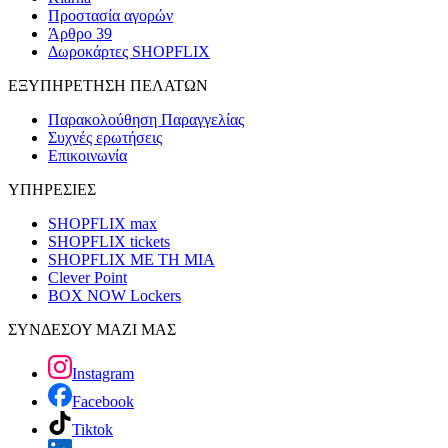
Προστασία αγορών
Άρθρο 39
Δωροκάρτες SHOPFLIX
ΕΞΥΠΗΡΕΤΗΣΗ ΠΕΛΑΤΩΝ
Παρακολούθηση Παραγγελίας
Συχνές ερωτήσεις
Επικοινωνία
ΥΠΗΡΕΣΙΕΣ
SHOPFLIX max
SHOPFLIX tickets
SHOPFLIX ΜΕ ΤΗ ΜΙΑ
Clever Point
BOX NOW Lockers
ΣΥΝΔΕΣΟΥ ΜΑΖΙ ΜΑΣ
Instagram
Facebook
Tiktok