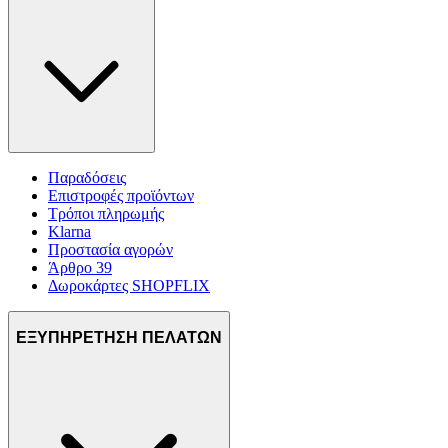
Παραδόσεις
Επιστροφές προϊόντων
Τρόποι πληρωμής
Klarna
Προστασία αγορών
Άρθρο 39
Δωροκάρτες SHOPFLIX
ΕΞΥΠΗΡΕΤΗΣΗ ΠΕΛΑΤΩΝ