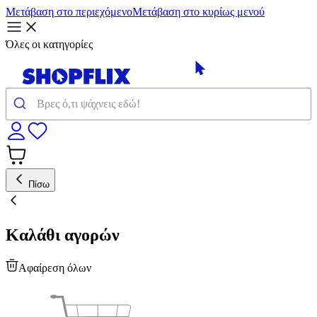
Μετάβαση στο περιεχόμενο
Μετάβαση στο κυρίως μενού
Όλες οι κατηγορίες
Πίσω
Καλάθι αγορών
Αφαίρεση όλων