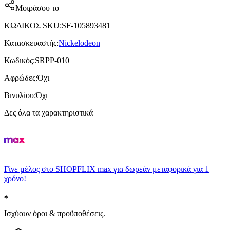
Μοιράσου το
ΚΩΔΙΚΟΣ SKU
:
SF-105893481
Κατασκευαστής
:
Nickelodeon
Κωδικός
:
SRPP-010
Αφρώδες
:
Όχι
Βινυλίου
:
Όχι
Δες όλα τα χαρακτηριστικά
Γίνε μέλος στο SHOPFLIX max για δωρεάν μεταφορικά για 1
χρόνο!
Ισχύουν όροι & προϋποθέσεις.