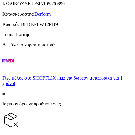
ΚΩΔΙΚΟΣ SKU
:
SF-105890699
Κατασκευαστής
:
Derform
Κωδικός
:
DERF.PLW12PI19
Τύπος
:
Πλάτης
Δες όλα τα χαρακτηριστικά
Γίνε μέλος στο SHOPFLIX max για δωρεάν μεταφορικά για 1
χρόνο!
Ισχύουν όροι & προϋποθέσεις.