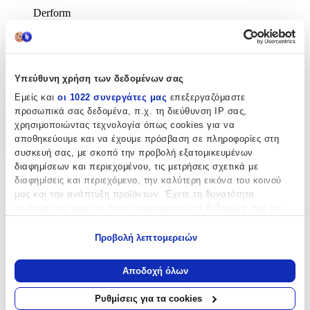
Derform
Βασικά Χαρακτηριστικά
Τύπος
:
Υπεύθυνη χρήση των δεδομένων σας
Πλάτης
Εμείς και
οι 1022 συνεργάτες μας
επεξεργαζόμαστε
προσωπικά σας δεδομένα, π.χ. τη διεύθυνση IP σας,
χρησιμοποιώντας τεχνολογία όπως cookies για να
Χαρακτηριστικά
αποθηκεύουμε και να έχουμε πρόσβαση σε πληροφορίες στη
+
συσκευή σας, με σκοπό την προβολή εξατομικευμένων
διαφημίσεων και περιεχομένου, τις μετρήσεις σχετικά με
Χαρακτηριστικά
διαφημίσεις και περιεχόμενο, την καλύτερη εικόνα του κοινού
μας και την ανάπτυξη προϊόντων. Έχετε τη δυνατότητα
Κατασκευαστής
:
επιλογής ως προς το ποιος χρησιμοποιεί τα δεδομένα σας και
για ποιους σκοπούς.
Derform
Προβολή λεπτομερειών
Εάν μας επιτρέπετε, θα θέλαμε επίσης:
Βασικά Χαρακτηριστικά
Να συλλέξουμε πληροφορίες σχετικά με τη γεωγραφική
Αποδοχή όλων
σας τοποθεσία, οι οποίες μπορεί να είναι ακριβείς σε
Τύπος
:
απόσταση μερικών μέτρων
Ρυθμίσεις για τα cookies
Να αναγνωρίσουμε τη συσκευή σας σαρώνοντας ενεργά
Πλάτης