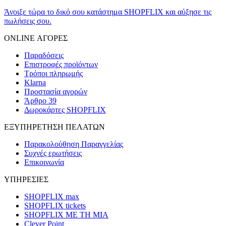
Άνοιξε τώρα το δικό σου κατάστημα SHOPFLIX και αύξησε τις
πωλήσεις σου.
ONLINE ΑΓΟΡΕΣ
Παραδόσεις
Επιστροφές προϊόντων
Τρόποι πληρωμής
Klarna
Προστασία αγορών
Άρθρο 39
Δωροκάρτες SHOPFLIX
ΕΞΥΠΗΡΕΤΗΣΗ ΠΕΛΑΤΩΝ
Παρακολούθηση Παραγγελίας
Συχνές ερωτήσεις
Επικοινωνία
ΥΠΗΡΕΣΙΕΣ
SHOPFLIX max
SHOPFLIX tickets
SHOPFLIX ΜΕ ΤΗ ΜΙΑ
Clever Point