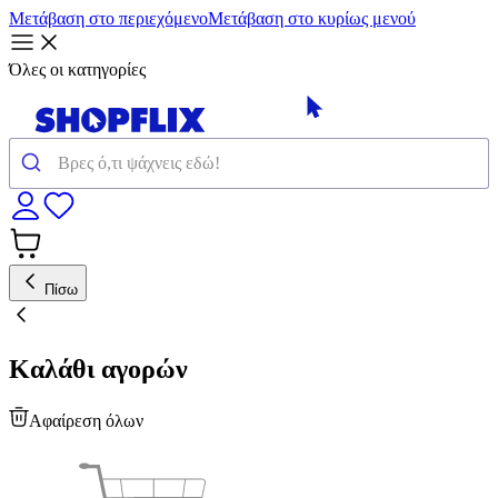
Μετάβαση στο περιεχόμενο
Μετάβαση στο κυρίως μενού
Όλες οι κατηγορίες
Πίσω
Καλάθι αγορών
Αφαίρεση όλων