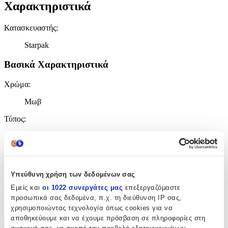
Χαρακτηριστικά
Κατασκευαστής
:
Starpak
Βασικά Χαρακτηριστικά
Χρώμα
:
Μωβ
Τύπος
:
Πλάτης
Τάξη
:
Γυμνασίου - Λυκείου
Υπεύθυνη χρήση των δεδομένων σας
Θήκη για Παγούρι
:
Εμείς και
οι 1022 συνεργάτες μας
επεξεργαζόμαστε
προσωπικά σας δεδομένα, π.χ. τη διεύθυνση IP σας,
Ναι
χρησιμοποιώντας τεχνολογία όπως cookies για να
αποθηκεύουμε και να έχουμε πρόσβαση σε πληροφορίες στη