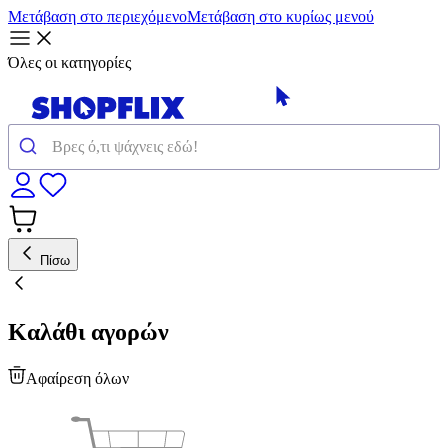
Μετάβαση στο περιεχόμενο
Μετάβαση στο κυρίως μενού
Όλες οι κατηγορίες
Πίσω
Καλάθι αγορών
Αφαίρεση όλων