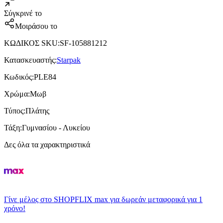
Σύγκρινέ το
Μοιράσου το
ΚΩΔΙΚΟΣ SKU
:
SF-105881212
Κατασκευαστής
:
Starpak
Κωδικός
:
PLE84
Χρώμα
:
Μωβ
Τύπος
:
Πλάτης
Τάξη
:
Γυμνασίου - Λυκείου
Δες όλα τα χαρακτηριστικά
Γίνε μέλος στο SHOPFLIX max για δωρεάν μεταφορικά για 1
χρόνο!