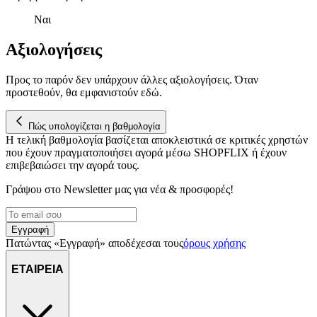
μας επεξεργαζόμαστε προσωπικά σας δεδομένα, π.χ. τη
Ναι
διεύθυνση IP σας, χρησιμοποιώντας τεχνολογία όπως cookies
για να αποθηκεύουμε και να έχουμε πρόσβαση σε πληροφορίες
Αξιολογήσεις
στη συσκευή σας, με σκοπό την προβολή εξατομικευμένων
διαφημίσεων και περιεχομένου, τις μετρήσεις σχετικά με
Προς το παρόν δεν υπάρχουν άλλες αξιολογήσεις. Όταν
διαφημίσεις και περιεχόμενο, την καλύτερη εικόνα του κοινού
προστεθούν, θα εμφανιστούν εδώ.
μας και την ανάπτυξη προϊόντων. Επίσης, κοινοποιούμε
πληροφορίες σχετικά με την από μέρους σας χρήση της
Πώς υπολογίζεται η βαθμολογία
τοποθεσίας μας στους συνεργάτες μέσων κοινωνικής
Η τελική βαθμολογία βασίζεται αποκλειστικά σε κριτικές χρηστών
δικτύωσης, διαφημίσεων και ανάλυσης.
που έχουν πραγματοποιήσει αγορά μέσω SHOPFLIX ή έχουν
επιβεβαιώσει την αγορά τους.
Γράψου στο Νewsletter μας για νέα & προσφορές!
Εγγραφή
Πατώντας «Εγγραφή» αποδέχεσαι τους
όρους χρήσης
ΕΤΑΙΡΕΙΑ