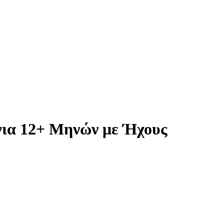
για 12+ Μηνών με Ήχους