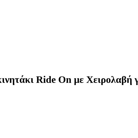
κινητάκι Ride On με Χειρολαβή 