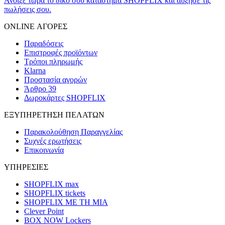
Άνοιξε τώρα το δικό σου κατάστημα SHOPFLIX και αύξησε τις
πωλήσεις σου.
ONLINE ΑΓΟΡΕΣ
Παραδόσεις
Επιστροφές προϊόντων
Τρόποι πληρωμής
Klarna
Προστασία αγορών
Άρθρο 39
Δωροκάρτες SHOPFLIX
ΕΞΥΠΗΡΕΤΗΣΗ ΠΕΛΑΤΩΝ
Παρακολούθηση Παραγγελίας
Συχνές ερωτήσεις
Επικοινωνία
ΥΠΗΡΕΣΙΕΣ
SHOPFLIX max
SHOPFLIX tickets
SHOPFLIX ΜΕ ΤΗ ΜΙΑ
Clever Point
BOX NOW Lockers