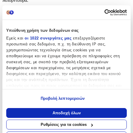
Μπορντούρα
:
Όχι
Φωσφοριζέ
:
Όχι
Υπεύθυνη χρήση των δεδομένων σας
Εμείς και
οι 1022 συνεργάτες μας
επεξεργαζόμαστε
3D
:
προσωπικά σας δεδομένα, π.χ. τη διεύθυνση IP σας,
χρησιμοποιώντας τεχνολογία όπως cookies για να
Όχι
αποθηκεύουμε και να έχουμε πρόσβαση σε πληροφορίες στη
συσκευή σας, με σκοπό την προβολή εξατομικευμένων
Χαρακτηριστικά
διαφημίσεων και περιεχομένου, τις μετρήσεις σχετικά με
διαφημίσεις και περιεχόμενο, την καλύτερη εικόνα του κοινού
+
μας και την ανάπτυξη προϊόντων. Έχετε τη δυνατότητα
επιλογής ως προς το ποιος χρησιμοποιεί τα δεδομένα σας και
Χαρακτηριστικά
για ποιους σκοπούς.
Προβολή λεπτομερειών
Κατασκευαστής
:
Εάν μας επιτρέπετε, θα θέλαμε επίσης:
Να συλλέξουμε πληροφορίες σχετικά με τη γεωγραφική
Titanum
Αποδοχή όλων
σας τοποθεσία, οι οποίες μπορεί να είναι ακριβείς σε
Βασικά Χαρακτηριστικά
απόσταση μερικών μέτρων
Ρυθμίσεις για τα cookies
Να αναγνωρίσουμε τη συσκευή σας σαρώνοντας ενεργά