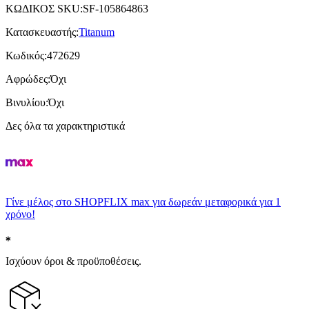
ΚΩΔΙΚΟΣ SKU
:
SF-105864863
Κατασκευαστής
:
Titanum
Κωδικός
:
472629
Αφρώδες
:
Όχι
Βινυλίου
:
Όχι
Δες όλα τα χαρακτηριστικά
Γίνε μέλος στο SHOPFLIX max για δωρεάν μεταφορικά για 1
χρόνο!
Ισχύουν όροι & προϋποθέσεις.