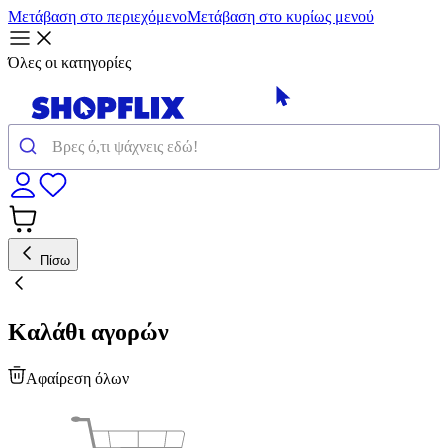
Μετάβαση στο περιεχόμενο
Μετάβαση στο κυρίως μενού
Όλες οι κατηγορίες
Πίσω
Καλάθι αγορών
Αφαίρεση όλων