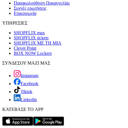
Παρακολούθηση Παραγγελίας
Συχνές ερωτήσεις
Επικοινωνία
ΥΠΗΡΕΣΙΕΣ
SHOPFLIX max
SHOPFLIX tickets
SHOPFLIX ΜΕ ΤΗ ΜΙΑ
Clever Point
BOX NOW Lockers
ΣΥΝΔΕΣΟΥ ΜΑΖΙ ΜΑΣ
Instagram
Facebook
Tiktok
Linkedin
ΚΑΤΕΒΑΣΕ ΤΟ APP