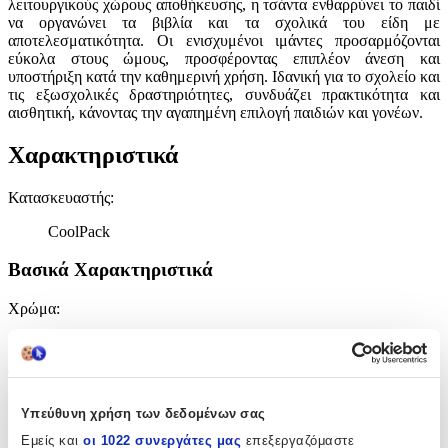
λειτουργικούς χώρους αποθήκευσης, η τσάντα ενθαρρύνει το παιδί
να οργανώνει τα βιβλία και τα σχολικά του είδη με
αποτελεσματικότητα. Οι ενισχυμένοι ιμάντες προσαρμόζονται
εύκολα στους ώμους, προσφέροντας επιπλέον άνεση και
υποστήριξη κατά την καθημερινή χρήση. Ιδανική για το σχολείο και
τις εξωσχολικές δραστηριότητες, συνδυάζει πρακτικότητα και
αισθητική, κάνοντας την αγαπημένη επιλογή παιδιών και γονέων.
Χαρακτηριστικά
Κατασκευαστής
:
CoolPack
Βασικά Χαρακτηριστικά
Χρώμα
:
Πολύχρωμο
Τύπος
:
Πλάτης
Υπεύθυνη χρήση των δεδομένων σας
Εμείς και
οι 1022 συνεργάτες μας
επεξεργαζόμαστε
Τάξη
: