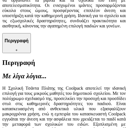
να οργανώνει τα βιβλία και τα σχολικά του είδη με
αποτελεσματικότητα. Οι ενισχυμένοι ιμάντες προσαρμόζονται
εύκολα στους ώμους, προσφέροντας επιπλέον άνεση και
υποστήριξη κατά την καθημερινή χρήση. Ιδανική για το σχολείο και
τις εξωσχολικές δραστηριότητες, συνδυάζει πρακτικότητα και
αισθητική, κάνοντας την αγαπημένη επιλογή παιδιών και γονέων.
Περιγραφή
+
Περιγραφή
Με λίγα λόγια...
Η Σχολική Τσάντα Πλάτης της Coolpack αποτελεί την ιδανική
επιλογή για τους μικρούς μαθητές του δημοτικού σχολείου. Με τον
πολύχρωμο σχεδιασμό της, προσελκύει την προσοχή και προσδίδει
στυλ στις καθημερινές δραστηριότητες του παιδιού. Είναι
κατασκευασμένη από ανθεκτικά υλικά που εξασφαλίζουν
μακροχρόνια χρήση, ενώ η εμπειρία του κατασκευαστή Coolpack
εγγυάται την άνεση και την ασφάλεια που χρειάζεται το παιδί κατά
την μεταφορά των σχολικών του ειδών. Εξοπλισμένη με