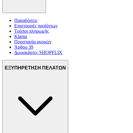
Παραδόσεις
Επιστροφές προϊόντων
Τρόποι πληρωμής
Klarna
Προστασία αγορών
Άρθρο 39
Δωροκάρτες SHOPFLIX
ΕΞΥΠΗΡΕΤΗΣΗ ΠΕΛΑΤΩΝ