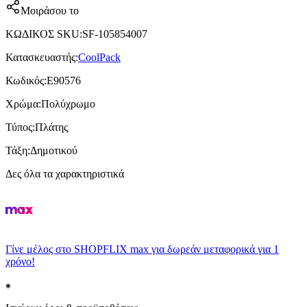
Μοιράσου το
ΚΩΔΙΚΟΣ SKU
:
SF-105854007
Κατασκευαστής
:
CoolPack
Κωδικός
:
E90576
Χρώμα
:
Πολύχρωμο
Τύπος
:
Πλάτης
Τάξη
:
Δημοτικού
Δες όλα τα χαρακτηριστικά
Γίνε μέλος στο SHOPFLIX max για δωρεάν μεταφορικά για 1
χρόνο!