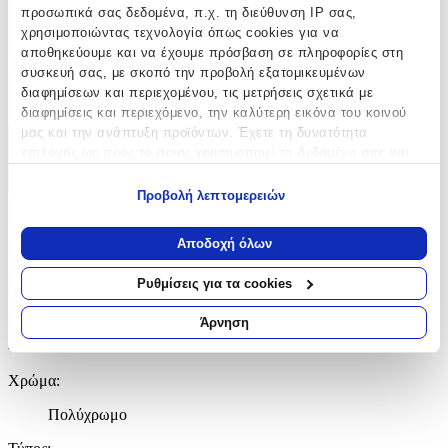
προσωπικά σας δεδομένα, π.χ. τη διεύθυνση IP σας,
Δημοτικού
χρησιμοποιώντας τεχνολογία όπως cookies για να
αποθηκεύουμε και να έχουμε πρόσβαση σε πληροφορίες στη
Θήκη για Παγούρι
:
συσκευή σας, με σκοπό την προβολή εξατομικευμένων
διαφημίσεων και περιεχομένου, τις μετρήσεις σχετικά με
Όχι
διαφημίσεις και περιεχόμενο, την καλύτερη εικόνα του κοινού
μας και την ανάπτυξη προϊόντων. Έχετε τη δυνατότητα
Χαρακτηριστικά
επιλογής ως προς το ποιος χρησιμοποιεί τα δεδομένα σας και
για ποιους σκοπούς.
+
Προβολή λεπτομερειών
Εάν μας επιτρέπετε, θα θέλαμε επίσης:
Χαρακτηριστικά
Να συλλέξουμε πληροφορίες σχετικά με τη γεωγραφική
Αποδοχή όλων
σας τοποθεσία, οι οποίες μπορεί να είναι ακριβείς σε
Κατασκευαστής
:
απόσταση μερικών μέτρων
Ρυθμίσεις για τα cookies
Να αναγνωρίσουμε τη συσκευή σας σαρώνοντας ενεργά
CoolPack
για συγκεκριμένα χαρακτηριστικά (δακτυλικό αποτύπωμα)
Άρνηση
Μάθετε περισσότερα σχετικά με τον τρόπο επεξεργασίας των
Βασικά Χαρακτηριστικά
προσωπικών σας δεδομένων και καθορίστε τις προτιμήσεις σας
στην
ενότητα “Λεπτομέρειες”
. Μπορείτε να αλλάξετε ή να
Χρώμα
:
ανακαλέσετε τη συγκατάθεσή σας ανά πάσα στιγμή από τη
Πολύχρωμο
Δήλωση Cookies.