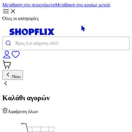
Μετάβαση στο περιεχόμενο
Μετάβαση στο κυρίως μενού
Όλες οι κατηγορίες
Πίσω
Καλάθι αγορών
Αφαίρεση όλων