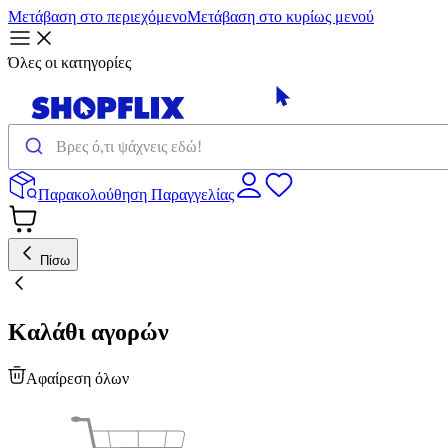
Μετάβαση στο περιεχόμενο
Μετάβαση στο κυρίως μενού
Όλες οι κατηγορίες
Παρακολούθηση Παραγγελίας
Πίσω
Καλάθι αγορών
Αφαίρεση όλων