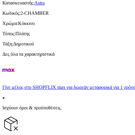
Κατασκευαστής
:
Astra
Κωδικός
:
2-CHAMBER
Χρώμα
:
Κόκκινο
Τύπος
:
Πλάτης
Τάξη
:
Δημοτικού
Δες όλα τα χαρακτηριστικά
Γίνε μέλος στο SHOPFLIX max για δωρεάν μεταφορικά για 1 χρόνο
Ισχύουν όροι & προϋποθέσεις.