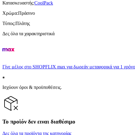
Κατασκευαστής
:
CoolPack
Χρώμα
:
Πράσινο
Τύπος
:
Πλάτης
Δες όλα τα χαρακτηριστικά
Γίνε μέλος στο SHOPFLIX max για δωρεάν μεταφορικά για 1 χρόνο
Ισχύουν όροι & προϋποθέσεις.
Το προϊόν δεν ειναι διαθέσιμο
Δες όλα τα προϊόντα της κατηγορίας